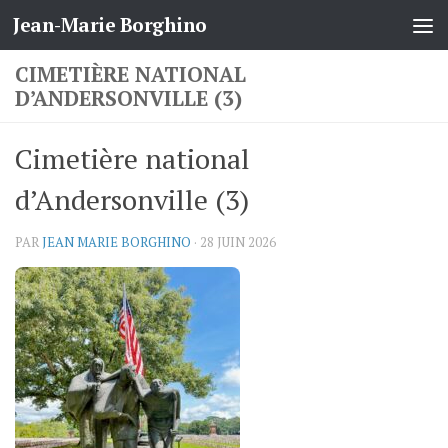
Jean-Marie Borghino
Skip to content
CIMETIÈRE NATIONAL
D’ANDERSONVILLE (3)
Cimetière national
d’Andersonville (3)
PAR
JEAN MARIE BORGHINO
·
28 JUIN 2026