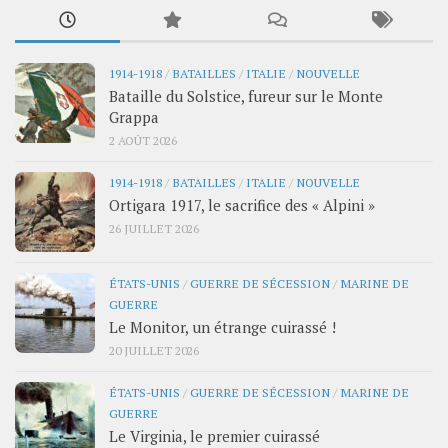
1914-1918
/
BATAILLES
/
ITALIE
/
NOUVELLE
Bataille du Solstice, fureur sur le Monte
Grappa
2 AOÛT 2026
1914-1918
/
BATAILLES
/
ITALIE
/
NOUVELLE
Ortigara 1917, le sacrifice des « Alpini »
26 JUILLET 2026
ÉTATS-UNIS
/
GUERRE DE SÉCESSION
/
MARINE DE
GUERRE
Le Monitor, un étrange cuirassé !
20 JUILLET 2026
ÉTATS-UNIS
/
GUERRE DE SÉCESSION
/
MARINE DE
GUERRE
Le Virginia, le premier cuirassé