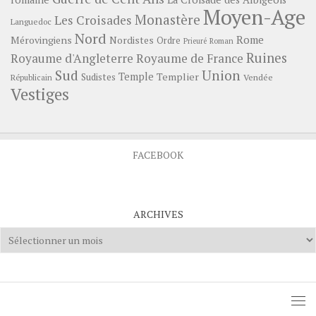
Moyen-Age
Monastère
Les Croisades
Languedoc
Nord
Rome
Mérovingiens
Nordistes
Ordre
Prieuré
Roman
Ruines
Royaume d'Angleterre
Royaume de France
Sud
Union
Temple
Templier
Sudistes
Vendée
Républicain
Vestiges
FACEBOOK
ARCHIVES
Archives