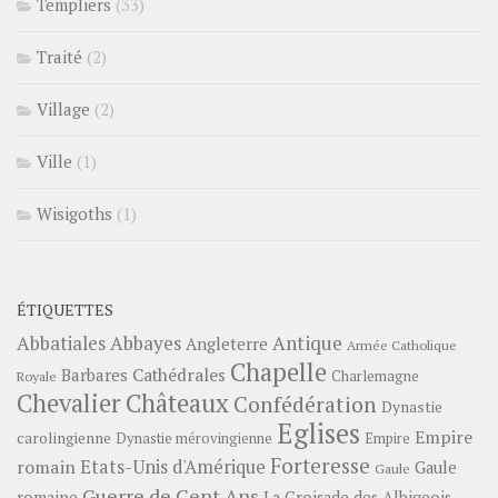
Templiers
(33)
Traité
(2)
Village
(2)
Ville
(1)
Wisigoths
(1)
ÉTIQUETTES
Abbayes
Antique
Abbatiales
Angleterre
Armée Catholique
Chapelle
Barbares
Cathédrales
Charlemagne
Royale
Châteaux
Chevalier
Confédération
Dynastie
Eglises
Empire
carolingienne
Dynastie mérovingienne
Empire
Forteresse
romain
Etats-Unis d'Amérique
Gaule
Gaule
Guerre de Cent Ans
romaine
La Croisade des Albigeois