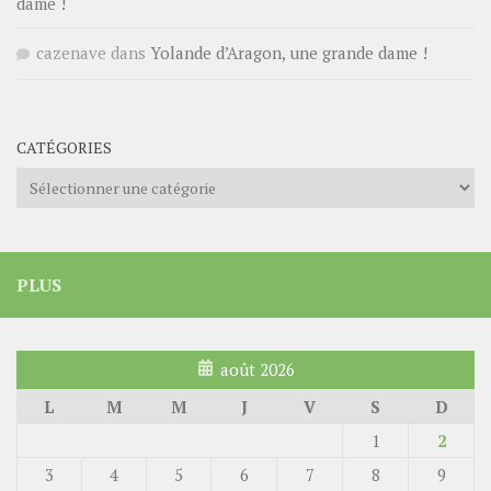
dame !
cazenave
dans
Yolande d’Aragon, une grande dame !
CATÉGORIES
Catégories
PLUS
août 2026
L
M
M
J
V
S
D
1
2
3
4
5
6
7
8
9