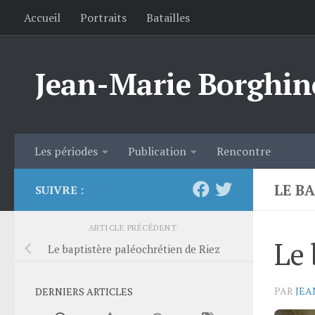
Accueil
Portraits
Batailles
Skip to content
Jean-Marie Borghin
Les périodes
Publication
Rencontre
LE B
SUIVRE :
ARTICLE PRÉCÉDENT
Le 
Le baptistère paléochrétien de Riez
PAR
JEA
DERNIERS ARTICLES