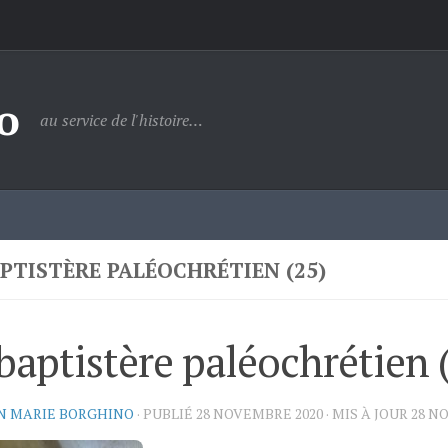
o
au service de l'histoire…
APTISTÈRE PALÉOCHRÉTIEN (25)
baptistère paléochrétien 
N MARIE BORGHINO
· PUBLIÉ
28 NOVEMBRE 2020
· MIS À JOUR
28 N