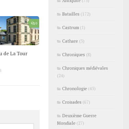
Antiquité
(73)
Batailles
(172)
0
Castrum
(1)
Cathare
(3)
u de La Tour
Chroniques
(8)
Chroniques médiévales
5
(24)
Chronologie
(43)
Croisades
(67)
Deuxième Guerre
Mondiale
(27)