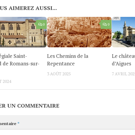
US AIMEREZ AUSSI...
0
0
égiale Saint-
Les Chemins de la
Le châtea
d de Romans-sur-
Repentance
d’Aigues
3 AOÛT 2025
7 AVRIL 202
T 2024
ER UN COMMENTAIRE
entaire
*