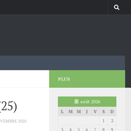
PLUS
(25)
août 2026
L
M
M
J
V
S
D
1
2
OVEMBRE 2020
3
4
5
6
7
8
9