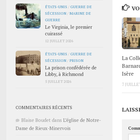
ÉTATS-UNIS
/
GUERRE DE
VO
SÉCESSION
/
MARINE DE
GUERRE
Le Virginia, le premier
cuirassé
12 JUILLET 2026
ÉTATS-UNIS
/
GUERRE DE
La Coll
SÉCESSION
/
PRISON
Barnar
La prison confédérée de
Isère
Libby, à Richmond
5 JUILLET 2026
7 JUILLE
COMMENTAIRES RÉCENTS
LAISS
Blaise Boudet
dans
L’église de Notre-
Comm
Dame de Rieux-Minervois