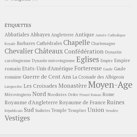
ÉTIQUETTES
Abbayes
Antique
Abbatiales
Angleterre
Armée Catholique
Chapelle
Barbares
Cathédrales
Charlemagne
Royale
Châteaux
Chevalier
Confédération
Dynastie
Eglises
Empire
carolingienne
Dynastie mérovingienne
Empire
Forteresse
romain
Etats-Unis d'Amérique
Gaule
Gaule
Guerre de Cent Ans
romaine
La Croisade des Albigeois
Moyen-Age
Monastère
Les Croisades
Languedoc
Nord
Rome
Mérovingiens
Nordistes
Ordre
Prieuré
Roman
Ruines
Royaume d'Angleterre
Royaume de France
Sud
Union
Temple
Templier
Sudistes
Vendée
Républicain
Vestiges