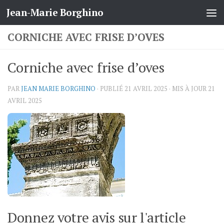
Jean-Marie Borghino
Skip to content
CORNICHE AVEC FRISE D’OVES
Corniche avec frise d’oves
PAR
JEAN MARIE BORGHINO
· PUBLIÉ
21 AVRIL 2025
· MIS À JOUR
21
AVRIL 2025
Donnez votre avis sur l'article