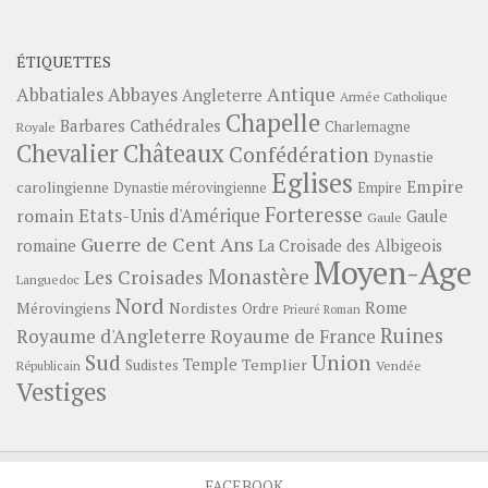
ÉTIQUETTES
Abbayes
Antique
Abbatiales
Angleterre
Armée Catholique
Chapelle
Barbares
Cathédrales
Charlemagne
Royale
Châteaux
Chevalier
Confédération
Dynastie
Eglises
Empire
carolingienne
Dynastie mérovingienne
Empire
Forteresse
romain
Etats-Unis d'Amérique
Gaule
Gaule
Guerre de Cent Ans
romaine
La Croisade des Albigeois
Moyen-Age
Monastère
Les Croisades
Languedoc
Nord
Rome
Mérovingiens
Nordistes
Ordre
Prieuré
Roman
Ruines
Royaume d'Angleterre
Royaume de France
Sud
Union
Temple
Templier
Sudistes
Vendée
Républicain
Vestiges
FACEBOOK