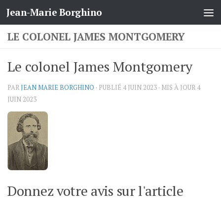
Jean-Marie Borghino
Skip to content
LE COLONEL JAMES MONTGOMERY
Le colonel James Montgomery
PAR
JEAN MARIE BORGHINO
· PUBLIÉ
4 JUIN 2023
· MIS À JOUR
4
JUIN 2023
Donnez votre avis sur l'article