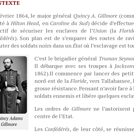
NTEXTE
évrier 1864, le major général
Quincy A. Gillmore
(comma
ité à
Hilton Head,
en
Caroline du Sud
) décide d’effect
ctif de sécuriser les enclaves de l’
Union
(la
Florid
édérés
). Son plan est de s’emparer des routes de rav
uter des soldats noirs dans un
État
où l’esclavage est to
C’est le brigadier général
Truman Seymo
Il débarque avec ses troupes à
Jacksonv
1862).Il commence par lancer des petite
nord-est de la
Floride
, vers Tallahassee, 
grosse résistance. Pensant n’avoir face à 
soldats ennemis et libére quelques escla
Les ordres de
Gillmore
ne l’autorisent 
centre de l’Etat.
incy Adams
Gillmore
Les
Confédérés
, de leur côté, se réunis