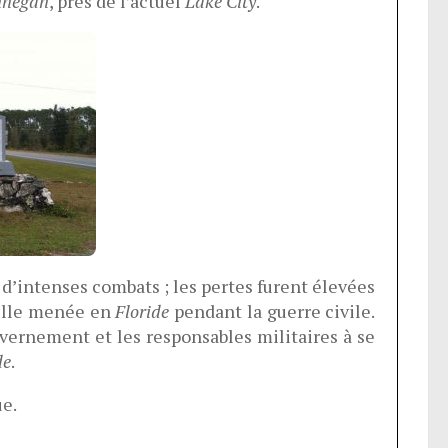
nnegan
, près de l’actuel
Lake City
.
d’intenses combats ; les pertes furent élevées
aille menée en
Floride
pendant la guerre civile.
vernement et les responsables militaires à se
de
.
ue.