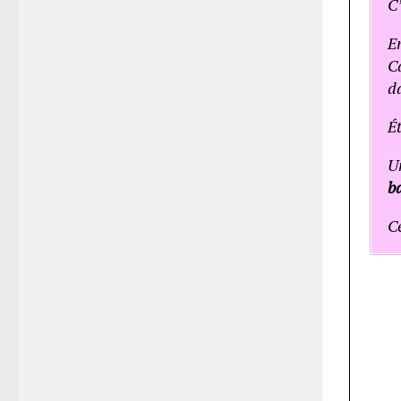
C’
E
Ca
d
Ét
U
ba
Ce