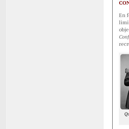
CO
En f
lim
obje
Conf
recr
Qu