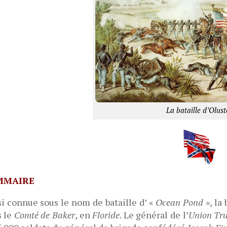
La bataille d’Olust
MMAIRE
i connue sous le nom de bataille d’ «
Ocean Pond
», la 
s le
Comté de Baker
, en
Floride
. Le général de l’
Union Tr