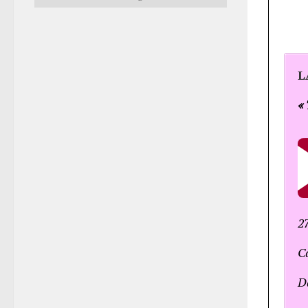
L
«
2
Ca
D