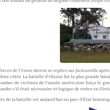
5 000 soldats du général de brigade confédéré
Joseph Fi
forces de l’
Union
durent se replier sur
Jacksonville
après 
deux côtés. La bataille d’
Olustee
fut la plus grande bat
ombre de victimes de l’armée américaine força le gou
nder s’il était nécessaire et logique de rester en
Flori
ite de la bataille est aujourd’hui un parc d’État historiq