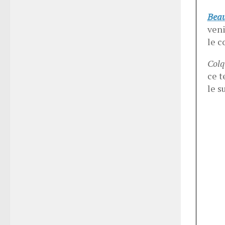
Bea
veni
le 
Colq
ce 
le s