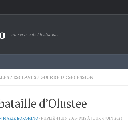
o
au service de l'histoire…
LLES
/
ESCLAVES
/
GUERRE DE SÉCESSION
bataille d’Olustee
N MARIE BORGHINO
· PUBLIÉ
4 JUIN 2023
· MIS À JOUR
4 JUIN 2023