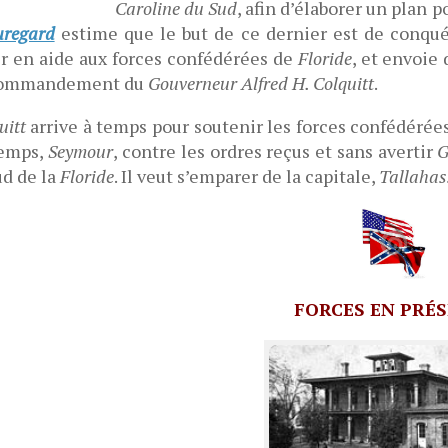
Caroline du Sud
, afin d’élaborer un plan 
uregard
estime que le but de ce dernier est de conqué
r en aide aux forces confédérées de
Floride
, et envoie
commandement du
Gouverneur Alfred H. Colquitt
.
uitt
arrive à temps pour soutenir les forces confédérée
temps,
Seymour
, contre les ordres reçus et sans avertir
G
ud de la
Floride
. Il veut s’emparer de la capitale,
Tallahas
FORCES EN PRÉ