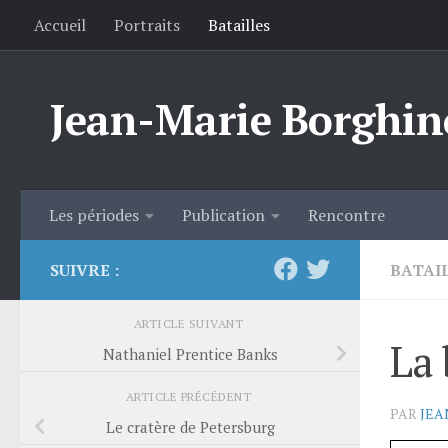
Accueil
Portraits
Batailles
Skip to content
Jean-Marie Borghin
Les périodes
Publication
Rencontre
SUIVRE :
BATAI
ARTICLE SUIVANT
La 
Nathaniel Prentice Banks
ARTICLE PRÉCÉDENT
PAR
JEA
Le cratère de Petersburg