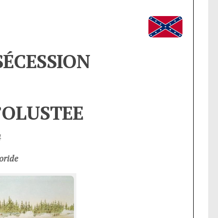
SÉCESSION
’OLUSTEE
4
oride