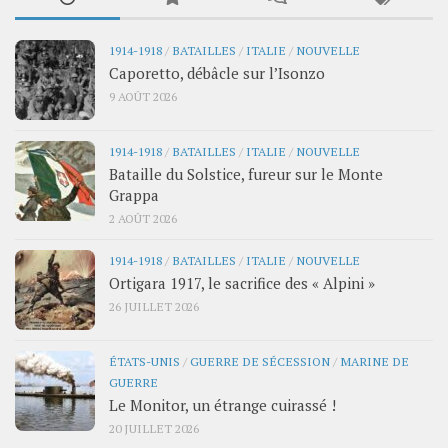
1914-1918
/
BATAILLES
/
ITALIE
/
NOUVELLE
Caporetto, débâcle sur l’Isonzo
9 AOÛT 2026
1914-1918
/
BATAILLES
/
ITALIE
/
NOUVELLE
Bataille du Solstice, fureur sur le Monte
Grappa
2 AOÛT 2026
1914-1918
/
BATAILLES
/
ITALIE
/
NOUVELLE
Ortigara 1917, le sacrifice des « Alpini »
26 JUILLET 2026
ÉTATS-UNIS
/
GUERRE DE SÉCESSION
/
MARINE DE
GUERRE
Le Monitor, un étrange cuirassé !
20 JUILLET 2026