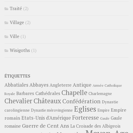
Traité
(2)
Village
(2)
Ville
(1)
Wisigoths
(1)
ÉTIQUETTES
Abbayes
Antique
Abbatiales
Angleterre
Armée Catholique
Chapelle
Barbares
Cathédrales
Charlemagne
Royale
Châteaux
Chevalier
Confédération
Dynastie
Eglises
Empire
carolingienne
Dynastie mérovingienne
Empire
Forteresse
romain
Etats-Unis d'Amérique
Gaule
Gaule
Guerre de Cent Ans
romaine
La Croisade des Albigeois