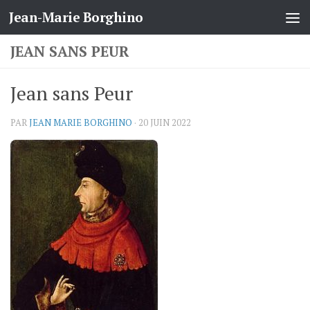
Jean-Marie Borghino
Skip to content
JEAN SANS PEUR
Jean sans Peur
PAR
JEAN MARIE BORGHINO
·
20 JUIN 2022