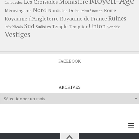
Moyen-Age
Monastère
Les Croisades
Languedoc
Nord
Rome
Mérovingiens
Nordistes
Ordre
Prieuré
Roman
Ruines
Royaume d'Angleterre
Royaume de France
Sud
Union
Temple
Templier
Sudistes
Vendée
Républicain
Vestiges
FACEBOOK
ARCHIVES
Archives