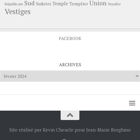
Sud
Union
Temple
Templier
Sudistes
Vendée
Républicain
Vestiges
FACEBOOK
ARCHIVES
Archives
Site réalisé par Kevin Cheucle pour Jean-Marie Borghino