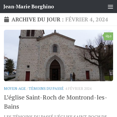
Jean-Marie Borghino
Skip to content
ARCHIVE DU JOUR :
FÉVRIER 4, 2024
0
MOYEN-AGE
/
TÉMOINS DU PASSÉ
4 FÉVRIER 2024
L’église Saint-Roch de Montrond-les-
Bains