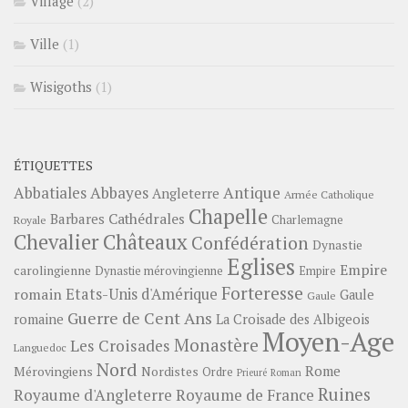
Village
(2)
Ville
(1)
Wisigoths
(1)
ÉTIQUETTES
Abbayes
Antique
Abbatiales
Angleterre
Armée Catholique
Chapelle
Barbares
Cathédrales
Charlemagne
Royale
Châteaux
Chevalier
Confédération
Dynastie
Eglises
Empire
carolingienne
Dynastie mérovingienne
Empire
Forteresse
romain
Etats-Unis d'Amérique
Gaule
Gaule
Guerre de Cent Ans
romaine
La Croisade des Albigeois
Moyen-Age
Monastère
Les Croisades
Languedoc
Nord
Rome
Mérovingiens
Nordistes
Ordre
Prieuré
Roman
Ruines
Royaume d'Angleterre
Royaume de France