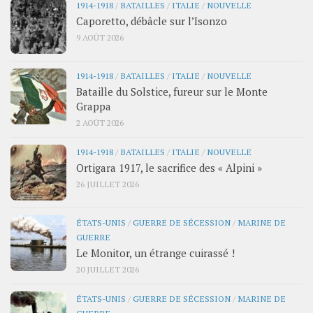
1914-1918
/
BATAILLES
/
ITALIE
/
NOUVELLE
Caporetto, débâcle sur l’Isonzo
9 AOÛT 2026
1914-1918
/
BATAILLES
/
ITALIE
/
NOUVELLE
Bataille du Solstice, fureur sur le Monte
Grappa
2 AOÛT 2026
1914-1918
/
BATAILLES
/
ITALIE
/
NOUVELLE
Ortigara 1917, le sacrifice des « Alpini »
26 JUILLET 2026
ÉTATS-UNIS
/
GUERRE DE SÉCESSION
/
MARINE DE
GUERRE
Le Monitor, un étrange cuirassé !
20 JUILLET 2026
ÉTATS-UNIS
/
GUERRE DE SÉCESSION
/
MARINE DE