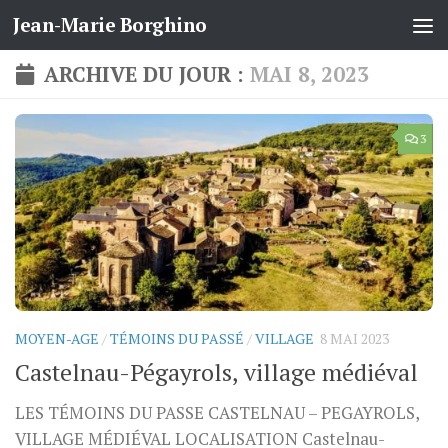
Jean-Marie Borghino
Skip to content
ARCHIVE DU JOUR :
MAI 8, 2023
3
MOYEN-AGE
/
TÉMOINS DU PASSÉ
/
VILLAGE
8 MAI 2023
Castelnau-Pégayrols, village médiéval
LES TÉMOINS DU PASSE CASTELNAU – PEGAYROLS,
VILLAGE MÉDIÉVAL LOCALISATION Castelnau-