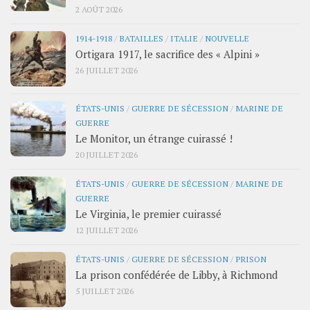
2 AOÛT 2026
1914-1918
/
BATAILLES
/
ITALIE
/
NOUVELLE
Ortigara 1917, le sacrifice des « Alpini »
26 JUILLET 2026
ÉTATS-UNIS
/
GUERRE DE SÉCESSION
/
MARINE DE
GUERRE
Le Monitor, un étrange cuirassé !
20 JUILLET 2026
ÉTATS-UNIS
/
GUERRE DE SÉCESSION
/
MARINE DE
GUERRE
Le Virginia, le premier cuirassé
12 JUILLET 2026
ÉTATS-UNIS
/
GUERRE DE SÉCESSION
/
PRISON
La prison confédérée de Libby, à Richmond
5 JUILLET 2026