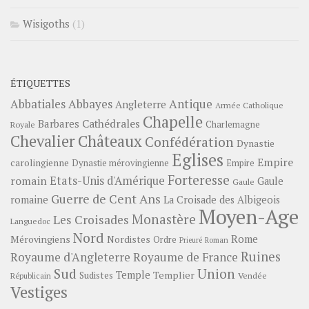
Wisigoths
(1)
ÉTIQUETTES
Abbayes
Antique
Abbatiales
Angleterre
Armée Catholique
Chapelle
Barbares
Cathédrales
Charlemagne
Royale
Châteaux
Chevalier
Confédération
Dynastie
Eglises
Empire
carolingienne
Dynastie mérovingienne
Empire
Forteresse
romain
Etats-Unis d'Amérique
Gaule
Gaule
Guerre de Cent Ans
romaine
La Croisade des Albigeois
Moyen-Age
Monastère
Les Croisades
Languedoc
Nord
Rome
Mérovingiens
Nordistes
Ordre
Prieuré
Roman
Ruines
Royaume d'Angleterre
Royaume de France
Sud
Union
Temple
Templier
Sudistes
Vendée
Républicain
Vestiges