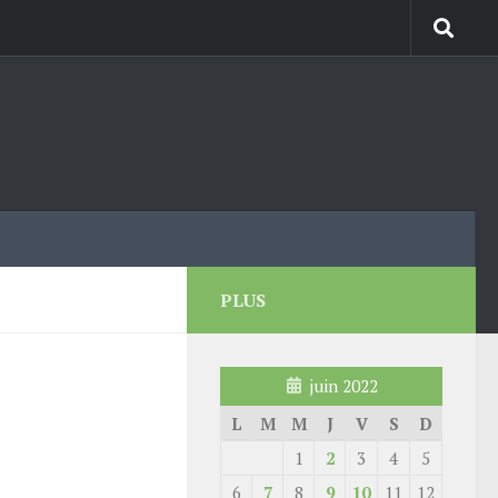
PLUS
juin 2022
L
M
M
J
V
S
D
1
2
3
4
5
6
7
8
9
10
11
12