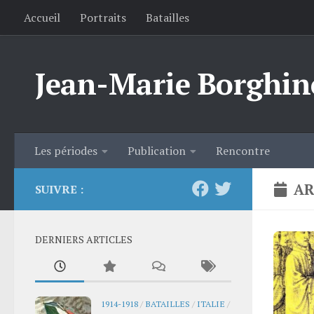
Accueil
Portraits
Batailles
Skip to content
Jean-Marie Borghin
Les périodes
Publication
Rencontre
AR
SUIVRE :
DERNIERS ARTICLES
1914-1918
/
BATAILLES
/
ITALIE
/