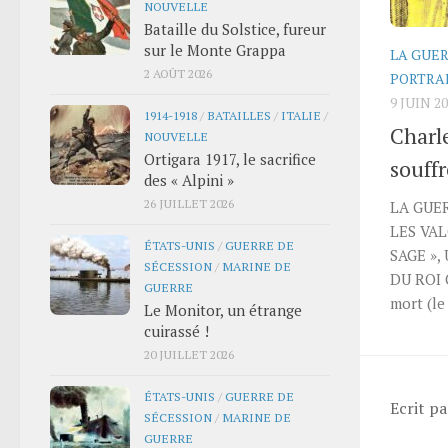
NOUVELLE
Bataille du Solstice, fureur
sur le Monte Grappa
LA GUER
2 AOÛT 2026
PORTRA
9 JUIN 2
1914-1918
/
BATAILLES
/
ITALIE
/
Charle
NOUVELLE
Ortigara 1917, le sacrifice
souff
des « Alpini »
26 JUILLET 2026
LA GUER
LES VAL
ÉTATS-UNIS
/
GUERRE DE
SAGE »,
SÉCESSION
/
MARINE DE
DU ROI 
GUERRE
mort (le
Le Monitor, un étrange
cuirassé !
20 JUILLET 2026
ÉTATS-UNIS
/
GUERRE DE
Ecrit p
SÉCESSION
/
MARINE DE
GUERRE