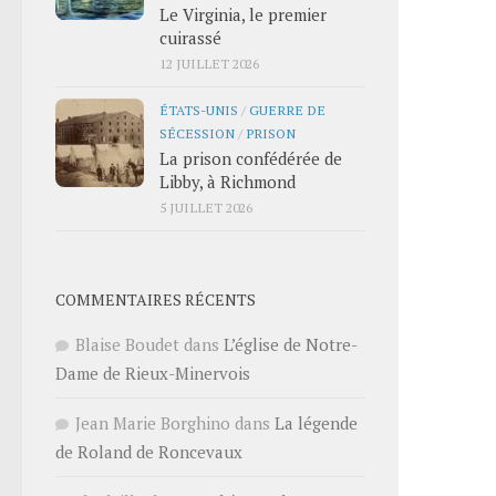
Le Virginia, le premier
cuirassé
12 JUILLET 2026
ÉTATS-UNIS
/
GUERRE DE
SÉCESSION
/
PRISON
La prison confédérée de
Libby, à Richmond
5 JUILLET 2026
COMMENTAIRES RÉCENTS
Blaise Boudet
dans
L’église de Notre-
Dame de Rieux-Minervois
Jean Marie Borghino
dans
La légende
de Roland de Roncevaux