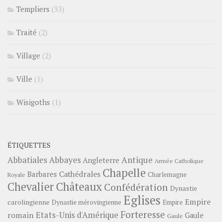
Templiers
(33)
Traité
(2)
Village
(2)
Ville
(1)
Wisigoths
(1)
ÉTIQUETTES
Abbayes
Antique
Abbatiales
Angleterre
Armée Catholique
Chapelle
Barbares
Cathédrales
Charlemagne
Royale
Châteaux
Chevalier
Confédération
Dynastie
Eglises
Empire
carolingienne
Dynastie mérovingienne
Empire
Forteresse
romain
Etats-Unis d'Amérique
Gaule
Gaule