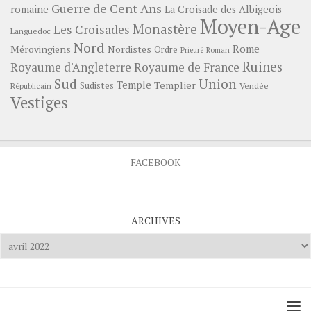
Guerre de Cent Ans
romaine
La Croisade des Albigeois
Moyen-Age
Monastère
Les Croisades
Languedoc
Nord
Rome
Mérovingiens
Nordistes
Ordre
Prieuré
Roman
Ruines
Royaume d'Angleterre
Royaume de France
Sud
Union
Temple
Templier
Sudistes
Vendée
Républicain
Vestiges
FACEBOOK
ARCHIVES
Archives