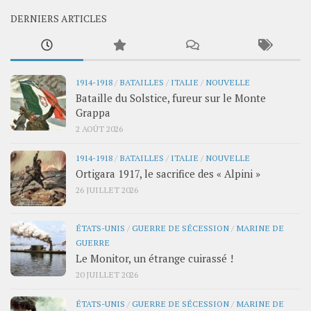
DERNIERS ARTICLES
1914-1918
/
BATAILLES
/
ITALIE
/
NOUVELLE
Bataille du Solstice, fureur sur le Monte
Grappa
2 AOÛT 2026
1914-1918
/
BATAILLES
/
ITALIE
/
NOUVELLE
Ortigara 1917, le sacrifice des « Alpini »
26 JUILLET 2026
ÉTATS-UNIS
/
GUERRE DE SÉCESSION
/
MARINE DE
GUERRE
Le Monitor, un étrange cuirassé !
20 JUILLET 2026
ÉTATS-UNIS
/
GUERRE DE SÉCESSION
/
MARINE DE