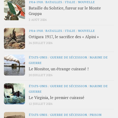
1914-1918
/
BATAILLES
/
ITALIE
/
NOUVELLE
Bataille du Solstice, fureur sur le Monte
Grappa
2 AOÛT 2026
1914-1918
/
BATAILLES
/
ITALIE
/
NOUVELLE
Ortigara 1917, le sacrifice des « Alpini »
26 JUILLET 2026
ÉTATS-UNIS
/
GUERRE DE SÉCESSION
/
MARINE DE
GUERRE
Le Monitor, un étrange cuirassé !
20 JUILLET 2026
ÉTATS-UNIS
/
GUERRE DE SÉCESSION
/
MARINE DE
GUERRE
Le Virginia, le premier cuirassé
12 JUILLET 2026
ÉTATS-UNIS
/
GUERRE DE SÉCESSION
/
PRISON