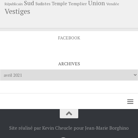
Sud
Union
Temple
Templier
Sudistes
Vendée
Républicain
Vestiges
FACEBOOK
ARCHIVES
Archives
Site réalisé par Kevin Cheucle pour Jean-Marie Borghino