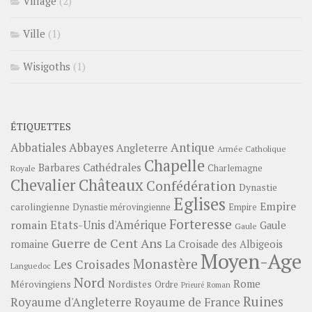
Village
(2)
Ville
(1)
Wisigoths
(1)
ÉTIQUETTES
Abbayes
Antique
Abbatiales
Angleterre
Armée Catholique
Chapelle
Barbares
Cathédrales
Charlemagne
Royale
Châteaux
Chevalier
Confédération
Dynastie
Eglises
Empire
carolingienne
Dynastie mérovingienne
Empire
Forteresse
romain
Etats-Unis d'Amérique
Gaule
Gaule
Guerre de Cent Ans
romaine
La Croisade des Albigeois
Moyen-Age
Monastère
Les Croisades
Languedoc
Nord
Rome
Mérovingiens
Nordistes
Ordre
Prieuré
Roman
Ruines
Royaume d'Angleterre
Royaume de France