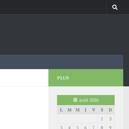
PLUS
août 2026
L
M
M
J
V
S
D
1
2
3
4
5
6
7
8
9