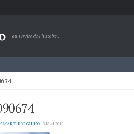
o
au service de l'histoire…
0674
090674
N MARIE BORGHINO
·
9 MAI 2018