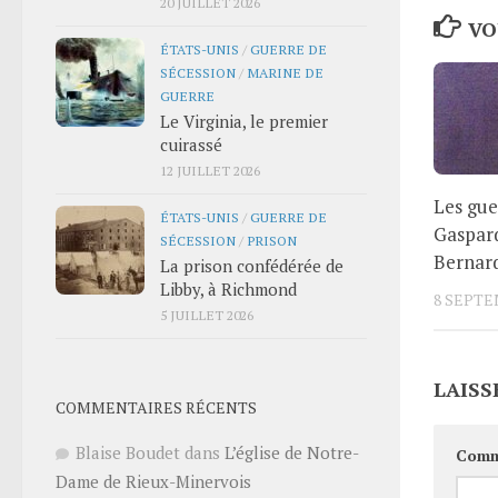
20 JUILLET 2026
VO
ÉTATS-UNIS
/
GUERRE DE
SÉCESSION
/
MARINE DE
GUERRE
Le Virginia, le premier
cuirassé
12 JUILLET 2026
Les gue
ÉTATS-UNIS
/
GUERRE DE
Gaspar
SÉCESSION
/
PRISON
Bernar
La prison confédérée de
Libby, à Richmond
8 SEPTE
5 JUILLET 2026
LAISS
COMMENTAIRES RÉCENTS
Blaise Boudet
dans
L’église de Notre-
Comm
Dame de Rieux-Minervois