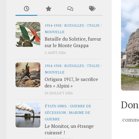
1914-1918
/
BATAILLES
/
ITALIE
/
NOUVELLE
Bataille du Solstice, fureur
sur le Monte Grappa
2 AOÛT 2026
1914-1918
/
BATAILLES
/
ITALIE
/
NOUVELLE
Ortigara 1917, le sacrifice
des « Alpini »
26 JUILLET 2026
Donn
ÉTATS-UNIS
/
GUERRE DE
SÉCESSION
/
MARINE DE
comme
GUERRE
Le Monitor, un étrange
cuirassé !