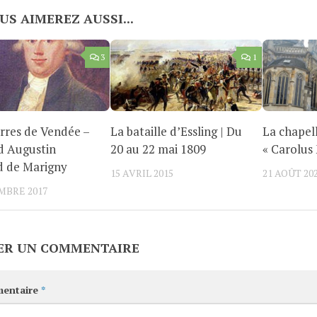
US AIMEREZ AUSSI...
3
1
rres de Vendée –
La bataille d’Essling | Du
La chapel
d Augustin
20 au 22 mai 1809
« Carolus
d de Marigny
15 AVRIL 2015
21 AOÛT 20
MBRE 2017
ER UN COMMENTAIRE
entaire
*