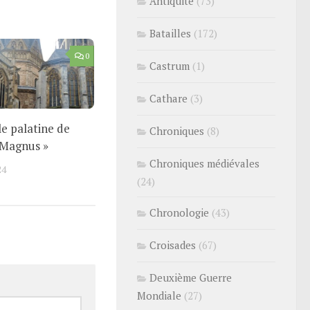
Antiquité
(73)
Batailles
(172)
0
Castrum
(1)
Cathare
(3)
le palatine de
Chroniques
(8)
 Magnus »
Chroniques médiévales
24
(24)
Chronologie
(43)
Croisades
(67)
Deuxième Guerre
Mondiale
(27)