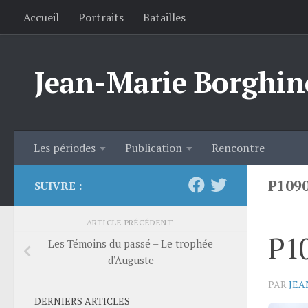
Accueil
Portraits
Batailles
Skip to content
Jean-Marie Borghin
Les périodes
Publication
Rencontre
P109
SUIVRE :
ARTICLE PRÉCÉDENT
P1
Les Témoins du passé – Le trophée
d’Auguste
PAR
JEA
DERNIERS ARTICLES