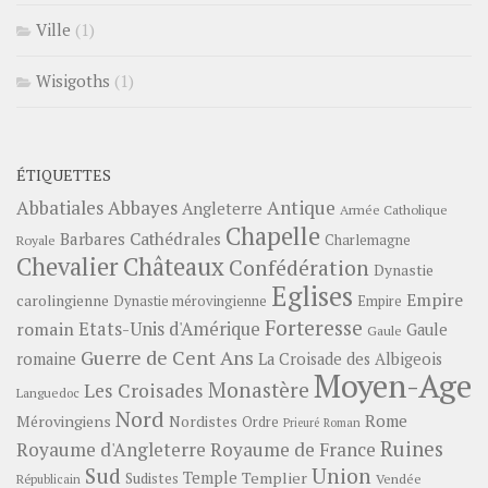
Ville
(1)
Wisigoths
(1)
ÉTIQUETTES
Abbayes
Antique
Abbatiales
Angleterre
Armée Catholique
Chapelle
Barbares
Cathédrales
Charlemagne
Royale
Châteaux
Chevalier
Confédération
Dynastie
Eglises
Empire
carolingienne
Dynastie mérovingienne
Empire
Forteresse
romain
Etats-Unis d'Amérique
Gaule
Gaule
Guerre de Cent Ans
romaine
La Croisade des Albigeois
Moyen-Age
Monastère
Les Croisades
Languedoc
Nord
Rome
Mérovingiens
Nordistes
Ordre
Prieuré
Roman
Ruines
Royaume d'Angleterre
Royaume de France
Sud
Union
Temple
Templier
Sudistes
Vendée
Républicain