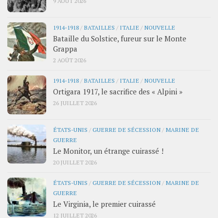
9 AOÛT 2026
1914-1918
/
BATAILLES
/
ITALIE
/
NOUVELLE
Bataille du Solstice, fureur sur le Monte
Grappa
2 AOÛT 2026
1914-1918
/
BATAILLES
/
ITALIE
/
NOUVELLE
Ortigara 1917, le sacrifice des « Alpini »
26 JUILLET 2026
ÉTATS-UNIS
/
GUERRE DE SÉCESSION
/
MARINE DE
GUERRE
Le Monitor, un étrange cuirassé !
20 JUILLET 2026
ÉTATS-UNIS
/
GUERRE DE SÉCESSION
/
MARINE DE
GUERRE
Le Virginia, le premier cuirassé
12 JUILLET 2026