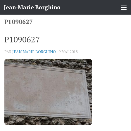
Jean-Marie Borghino
Skip to content
P1090627
P1090627
PAR
JEAN MARIE BORGHINO
·
9 MAI 2018