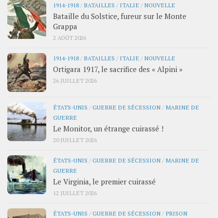
1914-1918
/
BATAILLES
/
ITALIE
/
NOUVELLE
Bataille du Solstice, fureur sur le Monte
Grappa
2 AOÛT 2026
1914-1918
/
BATAILLES
/
ITALIE
/
NOUVELLE
Ortigara 1917, le sacrifice des « Alpini »
26 JUILLET 2026
ÉTATS-UNIS
/
GUERRE DE SÉCESSION
/
MARINE DE
GUERRE
Le Monitor, un étrange cuirassé !
20 JUILLET 2026
ÉTATS-UNIS
/
GUERRE DE SÉCESSION
/
MARINE DE
GUERRE
Le Virginia, le premier cuirassé
12 JUILLET 2026
ÉTATS-UNIS
/
GUERRE DE SÉCESSION
/
PRISON