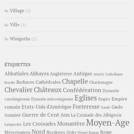
Village
(2)
Ville
(1)
Wisigoths
(1)
ÉTIQUETTES
Abbayes
Antique
Abbatiales
Angleterre
Armée Catholique
Chapelle
Barbares
Cathédrales
Charlemagne
Royale
Châteaux
Chevalier
Confédération
Dynastie
Eglises
Empire
carolingienne
Dynastie mérovingienne
Empire
Forteresse
romain
Etats-Unis d'Amérique
Gaule
Gaule
Guerre de Cent Ans
romaine
La Croisade des Albigeois
Moyen-Age
Monastère
Les Croisades
Languedoc
Nord
Rome
Mérovingiens
Nordistes
Ordre
Prieuré
Roman