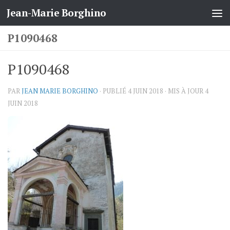
Jean-Marie Borghino
Skip to content
P1090468
P1090468
PAR
JEAN MARIE BORGHINO
· PUBLIÉ
4 JUIN 2018
· MIS À JOUR
4
JUIN 2018