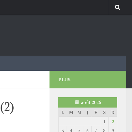
PLUS
(2)
août 2026
L
M
M
J
V
S
D
1
2
3
4
5
6
7
8
9