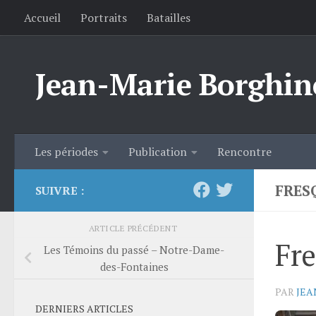
Accueil
Portraits
Batailles
Skip to content
Jean-Marie Borghin
Les périodes
Publication
Rencontre
FRES
SUIVRE :
ARTICLE PRÉCÉDENT
Fre
Les Témoins du passé – Notre-Dame-
des-Fontaines
PAR
JEA
DERNIERS ARTICLES