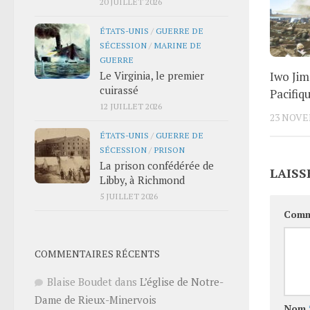
20 JUILLET 2026
ÉTATS-UNIS
/
GUERRE DE
SÉCESSION
/
MARINE DE
GUERRE
Iwo Jim
Le Virginia, le premier
cuirassé
Pacifiq
12 JUILLET 2026
23 NOVE
ÉTATS-UNIS
/
GUERRE DE
SÉCESSION
/
PRISON
La prison confédérée de
LAISS
Libby, à Richmond
5 JUILLET 2026
Comm
COMMENTAIRES RÉCENTS
Blaise Boudet
dans
L’église de Notre-
Dame de Rieux-Minervois
Nom