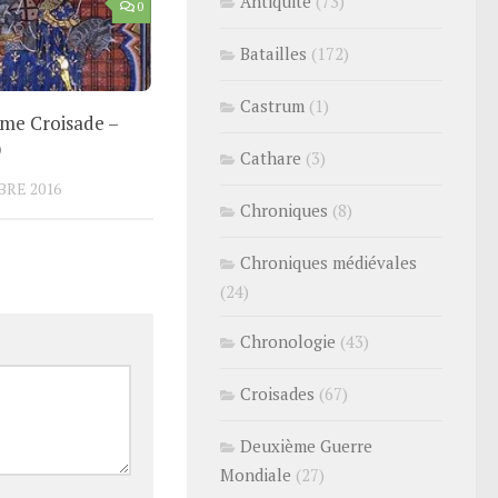
Antiquité
(73)
0
Batailles
(172)
Castrum
(1)
me Croisade –
9
Cathare
(3)
BRE 2016
Chroniques
(8)
Chroniques médiévales
(24)
Chronologie
(43)
Croisades
(67)
Deuxième Guerre
Mondiale
(27)