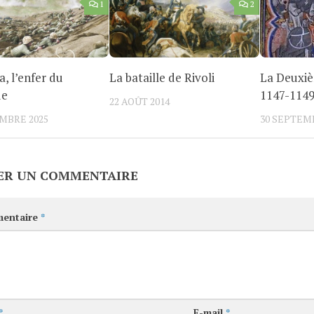
1
2
a, l’enfer du
La bataille de Rivoli
La Deuxiè
ue
1147-114
22 AOÛT 2014
MBRE 2025
30 SEPTEM
ER UN COMMENTAIRE
entaire
*
*
E-mail
*