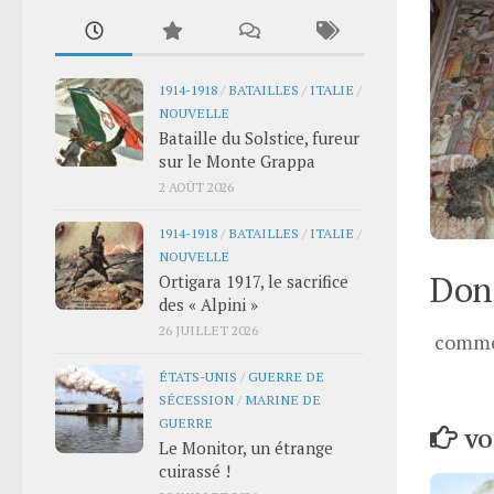
1914-1918
/
BATAILLES
/
ITALIE
/
NOUVELLE
Bataille du Solstice, fureur
sur le Monte Grappa
2 AOÛT 2026
1914-1918
/
BATAILLES
/
ITALIE
/
NOUVELLE
Donn
Ortigara 1917, le sacrifice
des « Alpini »
26 JUILLET 2026
comme
ÉTATS-UNIS
/
GUERRE DE
SÉCESSION
/
MARINE DE
GUERRE
VO
Le Monitor, un étrange
cuirassé !