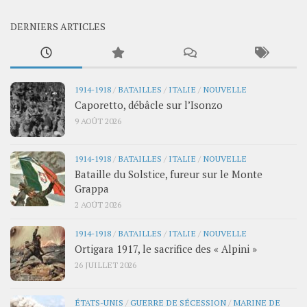
DERNIERS ARTICLES
1914-1918
/
BATAILLES
/
ITALIE
/
NOUVELLE
Caporetto, débâcle sur l’Isonzo
9 AOÛT 2026
1914-1918
/
BATAILLES
/
ITALIE
/
NOUVELLE
Bataille du Solstice, fureur sur le Monte
Grappa
2 AOÛT 2026
1914-1918
/
BATAILLES
/
ITALIE
/
NOUVELLE
Ortigara 1917, le sacrifice des « Alpini »
26 JUILLET 2026
ÉTATS-UNIS
/
GUERRE DE SÉCESSION
/
MARINE DE