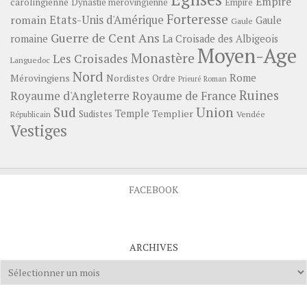
Empire
carolingienne
Dynastie mérovingienne
Empire
Forteresse
romain
Etats-Unis d'Amérique
Gaule
Gaule
Guerre de Cent Ans
romaine
La Croisade des Albigeois
Moyen-Age
Monastère
Les Croisades
Languedoc
Nord
Rome
Mérovingiens
Nordistes
Ordre
Prieuré
Roman
Ruines
Royaume d'Angleterre
Royaume de France
Sud
Union
Temple
Templier
Sudistes
Vendée
Républicain
Vestiges
FACEBOOK
ARCHIVES
Archives