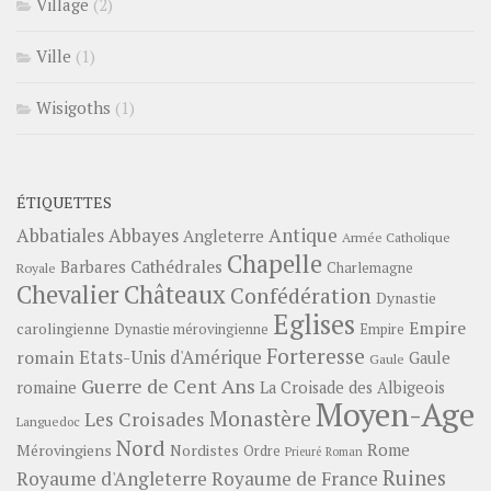
Village
(2)
Ville
(1)
Wisigoths
(1)
ÉTIQUETTES
Abbayes
Antique
Abbatiales
Angleterre
Armée Catholique
Chapelle
Barbares
Cathédrales
Charlemagne
Royale
Châteaux
Chevalier
Confédération
Dynastie
Eglises
Empire
carolingienne
Dynastie mérovingienne
Empire
Forteresse
romain
Etats-Unis d'Amérique
Gaule
Gaule
Guerre de Cent Ans
romaine
La Croisade des Albigeois
Moyen-Age
Monastère
Les Croisades
Languedoc
Nord
Rome
Mérovingiens
Nordistes
Ordre
Prieuré
Roman
Ruines
Royaume d'Angleterre
Royaume de France