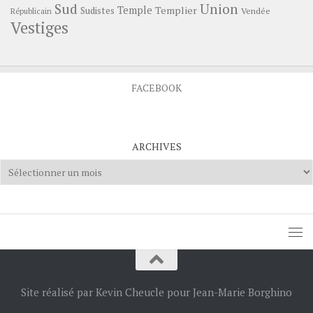
Sud
Union
Temple
Templier
Sudistes
Vendée
Républicain
Vestiges
FACEBOOK
ARCHIVES
Archives
Site réalisé par Kevin Cheucle pour Jean-Marie Borghino