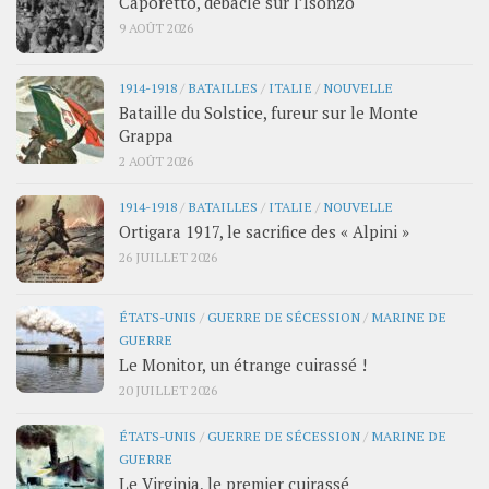
Caporetto, débâcle sur l’Isonzo
9 AOÛT 2026
1914-1918
/
BATAILLES
/
ITALIE
/
NOUVELLE
Bataille du Solstice, fureur sur le Monte
Grappa
2 AOÛT 2026
1914-1918
/
BATAILLES
/
ITALIE
/
NOUVELLE
Ortigara 1917, le sacrifice des « Alpini »
26 JUILLET 2026
ÉTATS-UNIS
/
GUERRE DE SÉCESSION
/
MARINE DE
GUERRE
Le Monitor, un étrange cuirassé !
20 JUILLET 2026
ÉTATS-UNIS
/
GUERRE DE SÉCESSION
/
MARINE DE
GUERRE
Le Virginia, le premier cuirassé