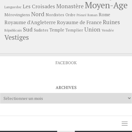
Moyen-Age
Monastère
Les Croisades
Languedoc
Nord
Rome
Mérovingiens
Nordistes
Ordre
Prieuré
Roman
Ruines
Royaume d'Angleterre
Royaume de France
Sud
Union
Temple
Templier
Sudistes
Vendée
Républicain
Vestiges
FACEBOOK
ARCHIVES
Archives