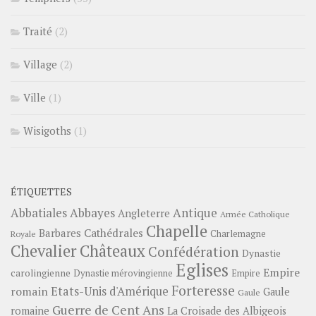
Traité
(2)
Village
(2)
Ville
(1)
Wisigoths
(1)
ÉTIQUETTES
Abbayes
Antique
Abbatiales
Angleterre
Armée Catholique
Chapelle
Barbares
Cathédrales
Charlemagne
Royale
Châteaux
Chevalier
Confédération
Dynastie
Eglises
Empire
carolingienne
Dynastie mérovingienne
Empire
Forteresse
romain
Etats-Unis d'Amérique
Gaule
Gaule
Guerre de Cent Ans
romaine
La Croisade des Albigeois