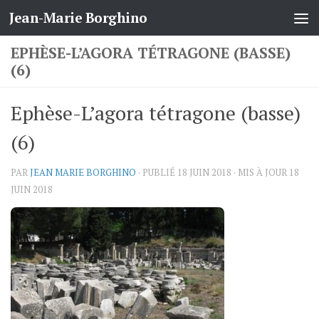
Jean-Marie Borghino
Skip to content
EPHÈSE-L’AGORA TÉTRAGONE (BASSE)
(6)
Ephèse-L’agora tétragone (basse)
(6)
PAR
JEAN MARIE BORGHINO
· PUBLIÉ
18 JUIN 2018
· MIS À JOUR
18
JUIN 2018