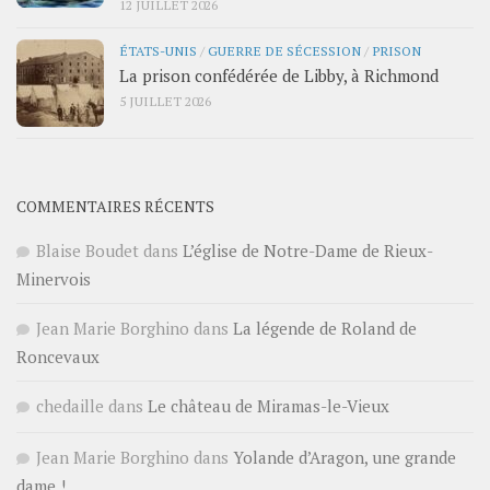
12 JUILLET 2026
ÉTATS-UNIS
/
GUERRE DE SÉCESSION
/
PRISON
La prison confédérée de Libby, à Richmond
5 JUILLET 2026
COMMENTAIRES RÉCENTS
Blaise Boudet
dans
L’église de Notre-Dame de Rieux-
Minervois
Jean Marie Borghino
dans
La légende de Roland de
Roncevaux
chedaille
dans
Le château de Miramas-le-Vieux
Jean Marie Borghino
dans
Yolande d’Aragon, une grande
dame !