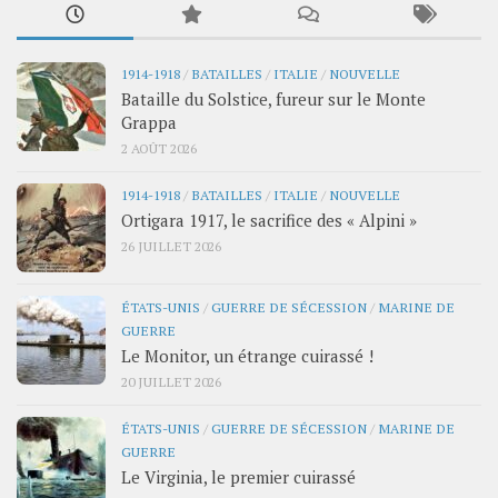
1914-1918
/
BATAILLES
/
ITALIE
/
NOUVELLE
Bataille du Solstice, fureur sur le Monte
Grappa
2 AOÛT 2026
1914-1918
/
BATAILLES
/
ITALIE
/
NOUVELLE
Ortigara 1917, le sacrifice des « Alpini »
26 JUILLET 2026
ÉTATS-UNIS
/
GUERRE DE SÉCESSION
/
MARINE DE
GUERRE
Le Monitor, un étrange cuirassé !
20 JUILLET 2026
ÉTATS-UNIS
/
GUERRE DE SÉCESSION
/
MARINE DE
GUERRE
Le Virginia, le premier cuirassé