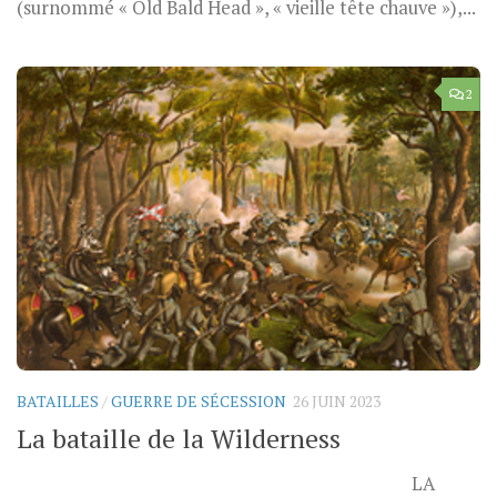
(surnommé « Old Bald Head », « vieille tête chauve »),...
2
BATAILLES
/
GUERRE DE SÉCESSION
26 JUIN 2023
La bataille de la Wilderness
LA