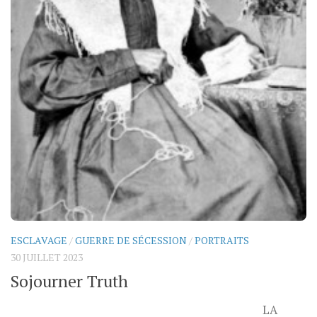
ESCLAVAGE
/
GUERRE DE SÉCESSION
/
PORTRAITS
30 JUILLET 2023
Sojourner Truth
LA