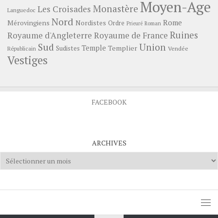
Moyen-Age
Monastère
Les Croisades
Languedoc
Nord
Rome
Mérovingiens
Nordistes
Ordre
Prieuré
Roman
Ruines
Royaume d'Angleterre
Royaume de France
Sud
Union
Temple
Templier
Sudistes
Vendée
Républicain
Vestiges
FACEBOOK
ARCHIVES
Archives