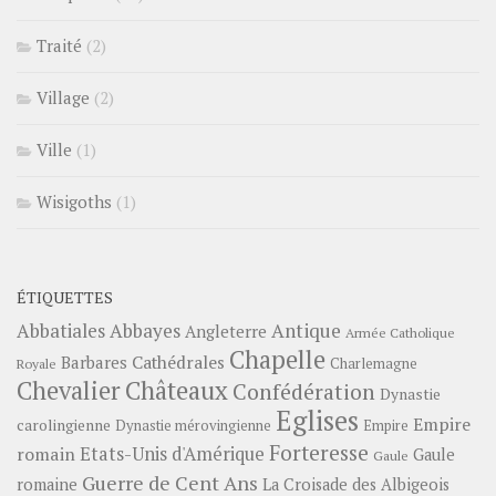
Traité
(2)
Village
(2)
Ville
(1)
Wisigoths
(1)
ÉTIQUETTES
Abbayes
Antique
Abbatiales
Angleterre
Armée Catholique
Chapelle
Barbares
Cathédrales
Charlemagne
Royale
Châteaux
Chevalier
Confédération
Dynastie
Eglises
Empire
carolingienne
Dynastie mérovingienne
Empire
Forteresse
romain
Etats-Unis d'Amérique
Gaule
Gaule
Guerre de Cent Ans
romaine
La Croisade des Albigeois