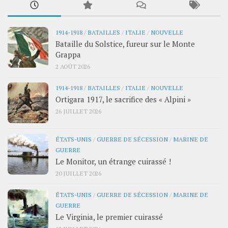
1914-1918
/
BATAILLES
/
ITALIE
/
NOUVELLE
Bataille du Solstice, fureur sur le Monte
Grappa
2 AOÛT 2026
1914-1918
/
BATAILLES
/
ITALIE
/
NOUVELLE
Ortigara 1917, le sacrifice des « Alpini »
26 JUILLET 2026
ÉTATS-UNIS
/
GUERRE DE SÉCESSION
/
MARINE DE
GUERRE
Le Monitor, un étrange cuirassé !
20 JUILLET 2026
ÉTATS-UNIS
/
GUERRE DE SÉCESSION
/
MARINE DE
GUERRE
Le Virginia, le premier cuirassé