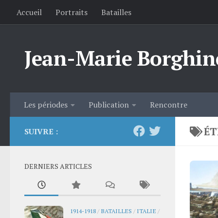
Accueil
Portraits
Batailles
Skip to content
Jean-Marie Borghin
Les périodes
Publication
Rencontre
ÉT
SUIVRE :
DERNIERS ARTICLES
1914-1918
/
BATAILLES
/
ITALIE
/