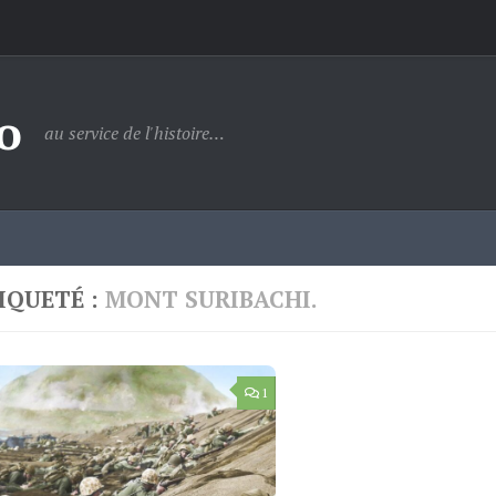
o
au service de l'histoire…
IQUETÉ :
MONT SURIBACHI.
1