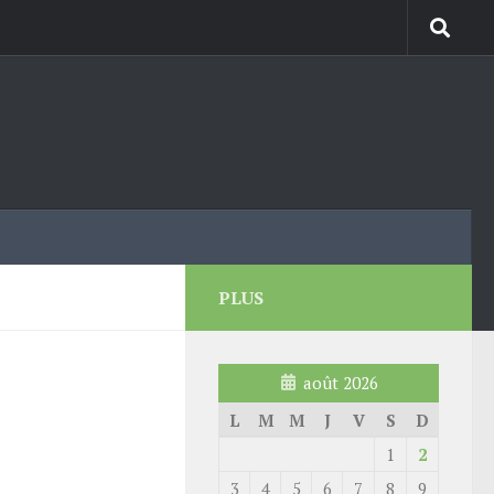
PLUS
août 2026
L
M
M
J
V
S
D
1
2
3
4
5
6
7
8
9