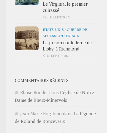
Le Virginia, le premier
cuirassé
12 JUILLET 2026
ÉTATS-UNIS
/
GUERRE DE
SÉCESSION
/
PRISON
La prison confédérée de
Libby, à Richmond
5 JUILLET 2026
COMMENTAIRES RÉCENTS
Blaise Boudet
dans
L’église de Notre-
Dame de Rieux-Minervois
Jean Marie Borghino
dans
La légende
de Roland de Roncevaux