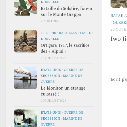
NOUVELLE
Bataille du Solstice, fureur
sur le Monte Grappa
BATAILL
2 AOÛT 2026
/
GUERRE
23 NOVE
1914-1918
/
BATAILLES
/
ITALIE
/
Iwo Ji
NOUVELLE
Ortigara 1917, le sacrifice
des « Alpini »
26 JUILLET 2026
ÉTATS-UNIS
/
GUERRE DE
SÉCESSION
/
MARINE DE
Ecrit p
GUERRE
Le Monitor, un étrange
cuirassé !
20 JUILLET 2026
ÉTATS-UNIS
/
GUERRE DE
SÉCESSION
/
MARINE DE
GUERRE