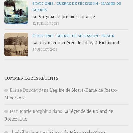
ÉTATS-UNIS
/
GUERRE DE SÉCESSION
/
MARINE DE
GUERRE
Le Virginia, le premier cuirassé
12 JUILLET 2026
ÉTATS-UNIS
/
GUERRE DE SÉCESSION
/
PRISON
La prison confédérée de Libby, à Richmond
5 JUILLET 2026
COMMENTAIRES RÉCENTS
Blaise Boudet
dans
L’église de Notre-Dame de Rieux-
Minervois
Jean Marie Borghino
dans
La légende de Roland de
Roncevaux
chedaille
dans
Le château de Miramas-le-Vieux