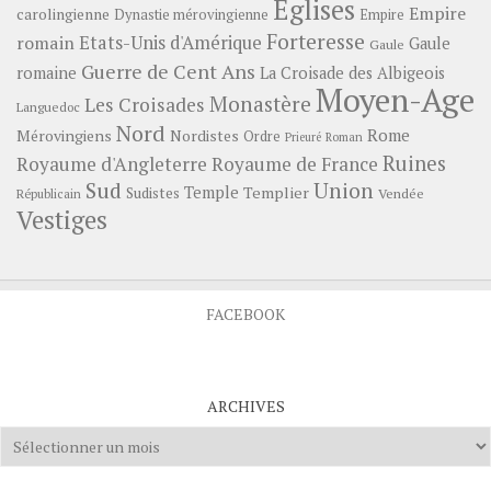
Eglises
Empire
carolingienne
Dynastie mérovingienne
Empire
Forteresse
romain
Etats-Unis d'Amérique
Gaule
Gaule
Guerre de Cent Ans
romaine
La Croisade des Albigeois
Moyen-Age
Monastère
Les Croisades
Languedoc
Nord
Rome
Mérovingiens
Nordistes
Ordre
Prieuré
Roman
Ruines
Royaume d'Angleterre
Royaume de France
Sud
Union
Temple
Templier
Sudistes
Vendée
Républicain
Vestiges
FACEBOOK
ARCHIVES
Archives