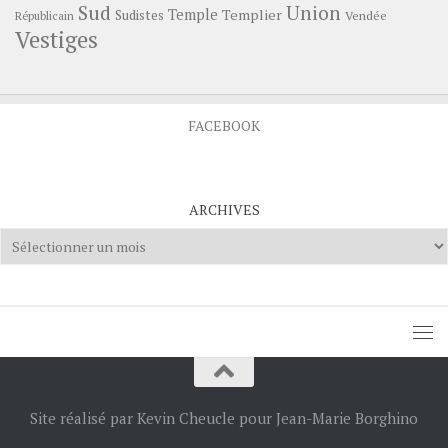
Sud
Union
Temple
Templier
Sudistes
Vendée
Républicain
Vestiges
FACEBOOK
ARCHIVES
Archives
Site réalisé par Kevin Cheucle pour Jean-Marie Borghino