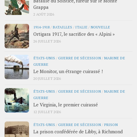
Bataille du Solstice, fureur sur le Monte
Grappa
2 AOÛT 2026
1914-1918
/
BATAILLES
/
ITALIE
/
NOUVELLE
Ortigara 1917, le sacrifice des « Alpini »
26 JUILLET 2026
ÉTATS-UNIS
/
GUERRE DE SÉCESSION
/
MARINE DE
GUERRE
Le Monitor, un étrange cuirassé !
20 JUILLET 2026
ÉTATS-UNIS
/
GUERRE DE SÉCESSION
/
MARINE DE
GUERRE
Le Virginia, le premier cuirassé
12 JUILLET 2026
ÉTATS-UNIS
/
GUERRE DE SÉCESSION
/
PRISON
La prison confédérée de Libby, à Richmond