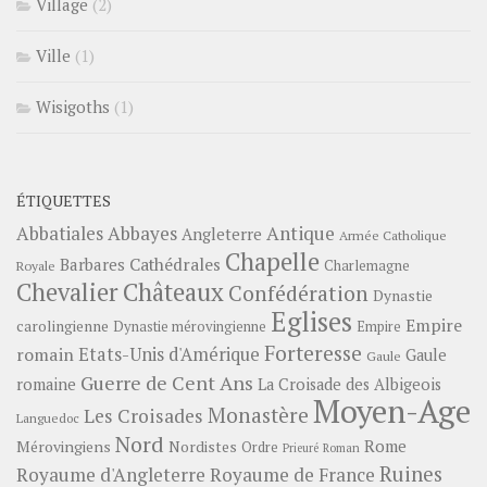
Village
(2)
Ville
(1)
Wisigoths
(1)
ÉTIQUETTES
Abbayes
Antique
Abbatiales
Angleterre
Armée Catholique
Chapelle
Barbares
Cathédrales
Charlemagne
Royale
Châteaux
Chevalier
Confédération
Dynastie
Eglises
Empire
carolingienne
Dynastie mérovingienne
Empire
Forteresse
romain
Etats-Unis d'Amérique
Gaule
Gaule
Guerre de Cent Ans
romaine
La Croisade des Albigeois
Moyen-Age
Monastère
Les Croisades
Languedoc
Nord
Rome
Mérovingiens
Nordistes
Ordre
Prieuré
Roman
Ruines
Royaume d'Angleterre
Royaume de France