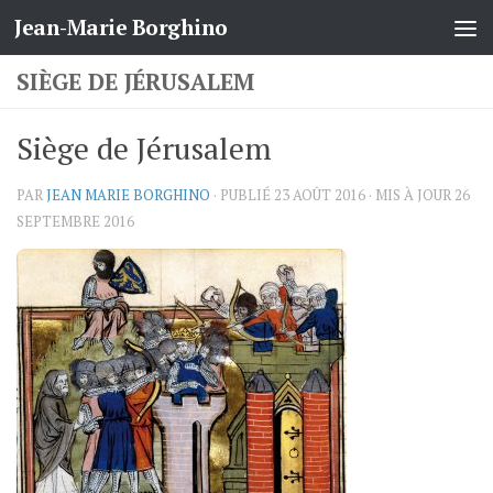
Jean-Marie Borghino
Skip to content
SIÈGE DE JÉRUSALEM
Siège de Jérusalem
PAR
JEAN MARIE BORGHINO
· PUBLIÉ
23 AOÛT 2016
· MIS À JOUR
26
SEPTEMBRE 2016