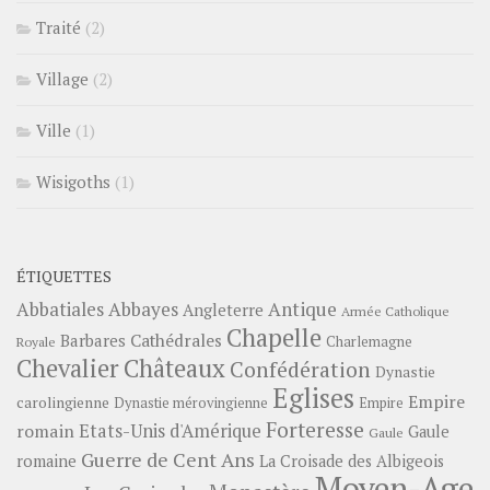
Traité
(2)
Village
(2)
Ville
(1)
Wisigoths
(1)
ÉTIQUETTES
Abbayes
Antique
Abbatiales
Angleterre
Armée Catholique
Chapelle
Barbares
Cathédrales
Charlemagne
Royale
Châteaux
Chevalier
Confédération
Dynastie
Eglises
Empire
carolingienne
Dynastie mérovingienne
Empire
Forteresse
romain
Etats-Unis d'Amérique
Gaule
Gaule
Guerre de Cent Ans
romaine
La Croisade des Albigeois
Moyen-Age