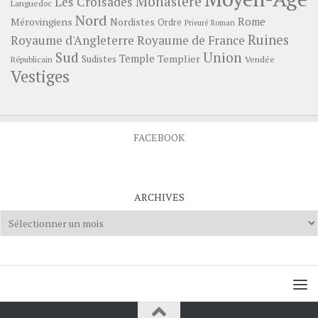
Monastère
Les Croisades
Languedoc
Nord
Rome
Mérovingiens
Nordistes
Ordre
Prieuré
Roman
Ruines
Royaume d'Angleterre
Royaume de France
Sud
Union
Temple
Templier
Sudistes
Vendée
Républicain
Vestiges
FACEBOOK
ARCHIVES
Archives