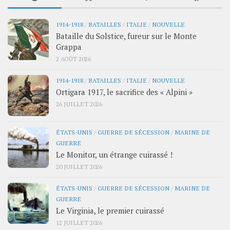
1914-1918
/
BATAILLES
/
ITALIE
/
NOUVELLE
Bataille du Solstice, fureur sur le Monte
Grappa
2 AOÛT 2026
1914-1918
/
BATAILLES
/
ITALIE
/
NOUVELLE
Ortigara 1917, le sacrifice des « Alpini »
26 JUILLET 2026
ÉTATS-UNIS
/
GUERRE DE SÉCESSION
/
MARINE DE
GUERRE
Le Monitor, un étrange cuirassé !
20 JUILLET 2026
ÉTATS-UNIS
/
GUERRE DE SÉCESSION
/
MARINE DE
GUERRE
Le Virginia, le premier cuirassé
12 JUILLET 2026