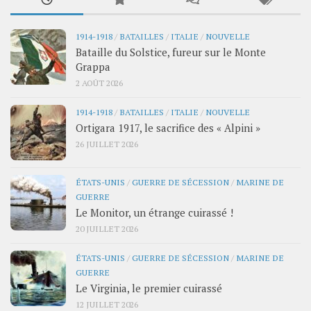
1914-1918
/
BATAILLES
/
ITALIE
/
NOUVELLE
Bataille du Solstice, fureur sur le Monte
Grappa
2 AOÛT 2026
1914-1918
/
BATAILLES
/
ITALIE
/
NOUVELLE
Ortigara 1917, le sacrifice des « Alpini »
26 JUILLET 2026
ÉTATS-UNIS
/
GUERRE DE SÉCESSION
/
MARINE DE
GUERRE
Le Monitor, un étrange cuirassé !
20 JUILLET 2026
ÉTATS-UNIS
/
GUERRE DE SÉCESSION
/
MARINE DE
GUERRE
Le Virginia, le premier cuirassé
12 JUILLET 2026