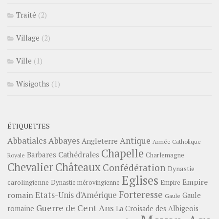
Traité
(2)
Village
(2)
Ville
(1)
Wisigoths
(1)
ÉTIQUETTES
Abbayes
Antique
Abbatiales
Angleterre
Armée Catholique
Chapelle
Barbares
Cathédrales
Charlemagne
Royale
Châteaux
Chevalier
Confédération
Dynastie
Eglises
Empire
carolingienne
Dynastie mérovingienne
Empire
Forteresse
romain
Etats-Unis d'Amérique
Gaule
Gaule
Guerre de Cent Ans
romaine
La Croisade des Albigeois