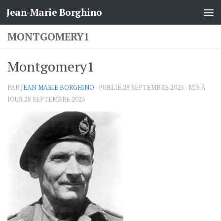
Jean-Marie Borghino
Skip to content
MONTGOMERY1
Montgomery1
PAR
JEAN MARIE BORGHINO
· PUBLIÉ
28 SEPTEMBRE 2025
· MIS À
JOUR
28 SEPTEMBRE 2025