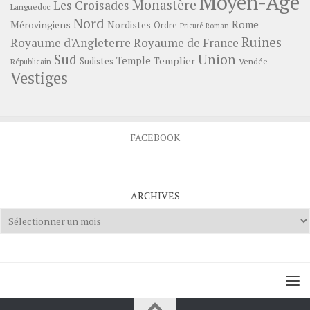
Moyen-Age
Monastère
Les Croisades
Languedoc
Nord
Rome
Mérovingiens
Nordistes
Ordre
Prieuré
Roman
Ruines
Royaume d'Angleterre
Royaume de France
Sud
Union
Temple
Templier
Sudistes
Vendée
Républicain
Vestiges
FACEBOOK
ARCHIVES
Archives