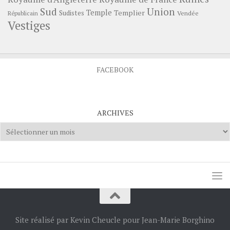
Sud
Union
Temple
Templier
Sudistes
Vendée
Républicain
Vestiges
FACEBOOK
ARCHIVES
Archives
Site réalisé par Kevin Cheucle pour Jean-Marie Borghino