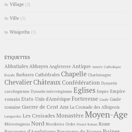
Village
(2)
Ville
(1)
Wisigoths
(1)
ÉTIQUETTES
Abbayes
Antique
Abbatiales
Angleterre
Armée Catholique
Chapelle
Barbares
Cathédrales
Charlemagne
Royale
Châteaux
Chevalier
Confédération
Dynastie
Eglises
Empire
carolingienne
Dynastie mérovingienne
Empire
Forteresse
romain
Etats-Unis d'Amérique
Gaule
Gaule
Guerre de Cent Ans
romaine
La Croisade des Albigeois
Moyen-Age
Monastère
Les Croisades
Languedoc
Nord
Rome
Mérovingiens
Nordistes
Ordre
Prieuré
Roman
Ruines
Royaume d'Angleterre
Royaume de France