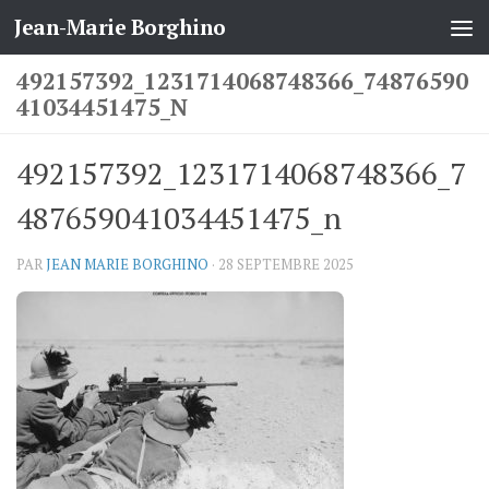
Jean-Marie Borghino
Skip to content
492157392_1231714068748366_74876590
41034451475_N
492157392_1231714068748366_7
487659041034451475_n
PAR
JEAN MARIE BORGHINO
·
28 SEPTEMBRE 2025