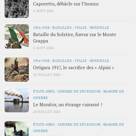
Caporetto, débâcle sur l’Isonzo
9 AOÛT 2026
1914-1918
/
BATAILLES
/
ITALIE
/
NOUVELLE
Bataille du Solstice, fureur sur le Monte
Grappa
2 AOÛT 2026
1914-1918
/
BATAILLES
/
ITALIE
/
NOUVELLE
Ortigara 1917, le sacrifice des « Alpini »
26 JUILLET 2026
ÉTATS-UNIS
/
GUERRE DE SÉCESSION
/
MARINE DE
GUERRE
Le Monitor, un étrange cuirassé !
20 JUILLET 2026
ÉTATS-UNIS
/
GUERRE DE SÉCESSION
/
MARINE DE
GUERRE