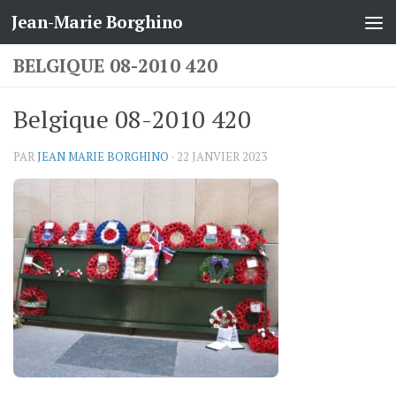
Jean-Marie Borghino
Skip to content
BELGIQUE 08-2010 420
Belgique 08-2010 420
PAR
JEAN MARIE BORGHINO
·
22 JANVIER 2023