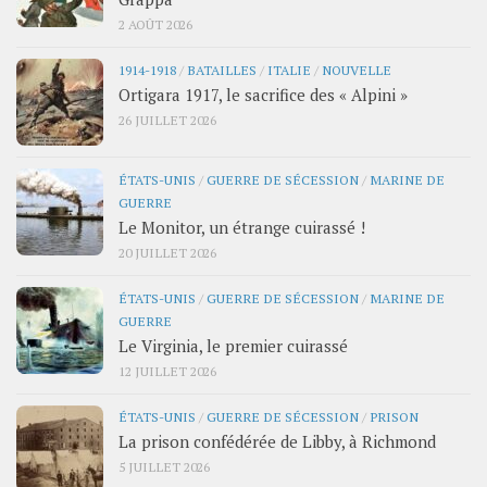
2 AOÛT 2026
1914-1918
/
BATAILLES
/
ITALIE
/
NOUVELLE
Ortigara 1917, le sacrifice des « Alpini »
26 JUILLET 2026
ÉTATS-UNIS
/
GUERRE DE SÉCESSION
/
MARINE DE
GUERRE
Le Monitor, un étrange cuirassé !
20 JUILLET 2026
ÉTATS-UNIS
/
GUERRE DE SÉCESSION
/
MARINE DE
GUERRE
Le Virginia, le premier cuirassé
12 JUILLET 2026
ÉTATS-UNIS
/
GUERRE DE SÉCESSION
/
PRISON
La prison confédérée de Libby, à Richmond
5 JUILLET 2026