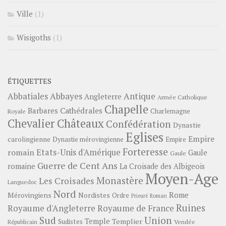
Ville
(1)
Wisigoths
(1)
ÉTIQUETTES
Abbayes
Antique
Abbatiales
Angleterre
Armée Catholique
Chapelle
Barbares
Cathédrales
Charlemagne
Royale
Châteaux
Chevalier
Confédération
Dynastie
Eglises
Empire
carolingienne
Dynastie mérovingienne
Empire
Forteresse
romain
Etats-Unis d'Amérique
Gaule
Gaule
Guerre de Cent Ans
romaine
La Croisade des Albigeois
Moyen-Age
Monastère
Les Croisades
Languedoc
Nord
Rome
Mérovingiens
Nordistes
Ordre
Prieuré
Roman
Ruines
Royaume d'Angleterre
Royaume de France
Sud
Union
Temple
Templier
Sudistes
Vendée
Républicain