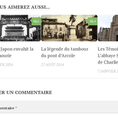
US AIMEREZ AUSSI...
0
0
e Japon envahit la
La légende du tambour
Les Témoi
ourie
du pont d’Arcole
L’abbaye 
de Charli
ER 2026
27 AOÛT 2014
7 JANVIER 
ER UN COMMENTAIRE
entaire
*