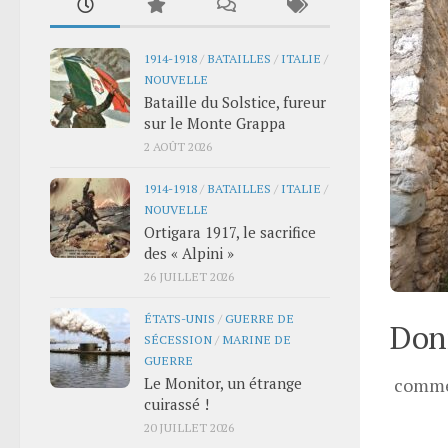
1914-1918
/
BATAILLES
/
ITALIE
/
NOUVELLE
Bataille du Solstice, fureur
sur le Monte Grappa
2 AOÛT 2026
1914-1918
/
BATAILLES
/
ITALIE
/
NOUVELLE
Ortigara 1917, le sacrifice
des « Alpini »
26 JUILLET 2026
ÉTATS-UNIS
/
GUERRE DE
Donn
SÉCESSION
/
MARINE DE
GUERRE
Le Monitor, un étrange
comme
cuirassé !
20 JUILLET 2026