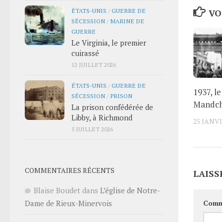
ÉTATS-UNIS
/
GUERRE DE
VO
SÉCESSION
/
MARINE DE
GUERRE
Le Virginia, le premier
cuirassé
12 JUILLET 2026
ÉTATS-UNIS
/
GUERRE DE
1937, l
SÉCESSION
/
PRISON
Mandch
La prison confédérée de
Libby, à Richmond
25 JANVI
5 JUILLET 2026
COMMENTAIRES RÉCENTS
LAISS
Blaise Boudet
dans
L’église de Notre-
Comm
Dame de Rieux-Minervois