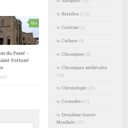
Antiquité
(73)
Batailles
(172)
0
Castrum
(1)
Cathare
(3)
ns du Passé –
Chroniques
(8)
Saint-Fortuné
eu
Chroniques médiévales
(24)
2019
Chronologie
(43)
Croisades
(67)
Deuxième Guerre
Mondiale
(27)