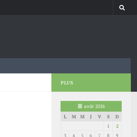
PLUS
août 2026
L
M
M
J
V
S
D
1
2
3
4
5
6
7
8
9