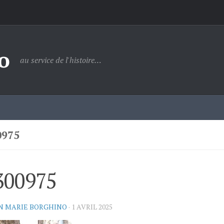
o
au service de l'histoire…
0975
300975
N MARIE BORGHINO
·
1 AVRIL 2025