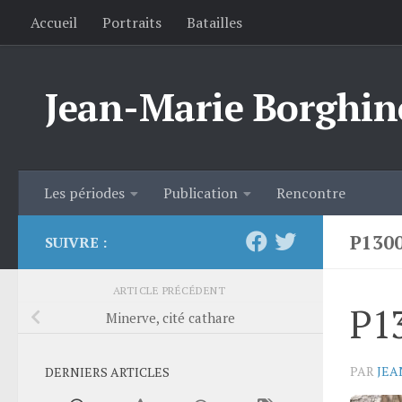
Accueil
Portraits
Batailles
Skip to content
Jean-Marie Borghin
Les périodes
Publication
Rencontre
P130
SUIVRE :
ARTICLE PRÉCÉDENT
P1
Minerve, cité cathare
PAR
JEA
DERNIERS ARTICLES