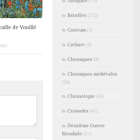
Antiquité
(73)
Batailles
(172)
taille de Vouillé
Castrum
(1)
Cathare
(3)
2021
Chroniques
(8)
Chroniques médiévales
(24)
Chronologie
(43)
Croisades
(67)
Deuxième Guerre
Mondiale
(27)