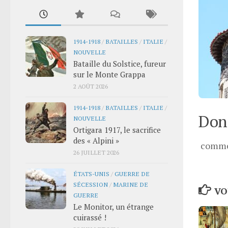
1914-1918
/
BATAILLES
/
ITALIE
/
NOUVELLE
Bataille du Solstice, fureur
sur le Monte Grappa
2 AOÛT 2026
1914-1918
/
BATAILLES
/
ITALIE
/
Donn
NOUVELLE
Ortigara 1917, le sacrifice
des « Alpini »
comme
26 JUILLET 2026
ÉTATS-UNIS
/
GUERRE DE
SÉCESSION
/
MARINE DE
VO
GUERRE
Le Monitor, un étrange
cuirassé !