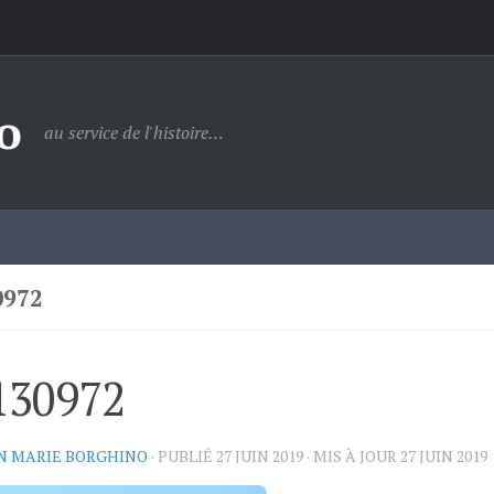
o
au service de l'histoire…
0972
130972
N MARIE BORGHINO
· PUBLIÉ
27 JUIN 2019
· MIS À JOUR
27 JUIN 2019