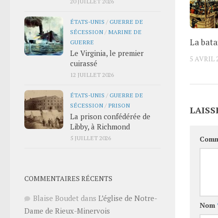
20 JUILLET 2026
ÉTATS-UNIS
/
GUERRE DE
SÉCESSION
/
MARINE DE
La batai
GUERRE
Le Virginia, le premier
5 AVRIL 
cuirassé
12 JUILLET 2026
ÉTATS-UNIS
/
GUERRE DE
SÉCESSION
/
PRISON
LAISS
La prison confédérée de
Libby, à Richmond
5 JUILLET 2026
Comm
COMMENTAIRES RÉCENTS
Blaise Boudet
dans
L’église de Notre-
Nom
Dame de Rieux-Minervois