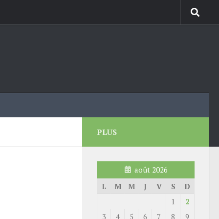
PLUS
août 2026
L
M
M
J
V
S
D
1
2
3
4
5
6
7
8
9