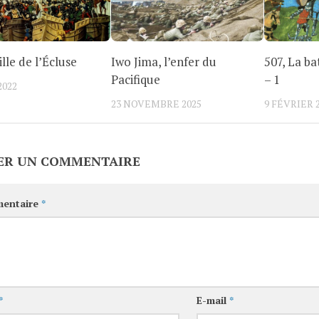
lle de l’Écluse
Iwo Jima, l’enfer du
507, La ba
Pacifique
– 1
2022
23 NOVEMBRE 2025
9 FÉVRIER 
ER UN COMMENTAIRE
entaire
*
*
E-mail
*