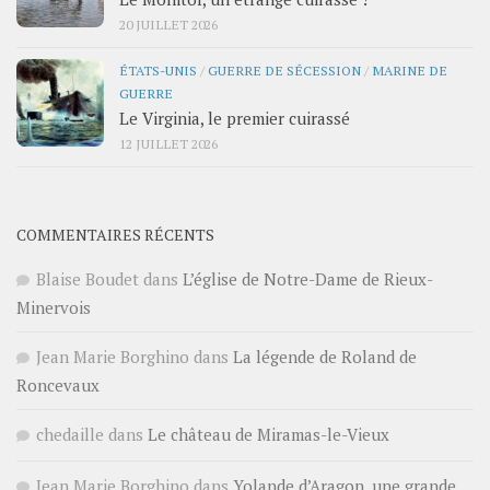
20 JUILLET 2026
ÉTATS-UNIS
/
GUERRE DE SÉCESSION
/
MARINE DE
GUERRE
Le Virginia, le premier cuirassé
12 JUILLET 2026
COMMENTAIRES RÉCENTS
Blaise Boudet
dans
L’église de Notre-Dame de Rieux-
Minervois
Jean Marie Borghino
dans
La légende de Roland de
Roncevaux
chedaille
dans
Le château de Miramas-le-Vieux
Jean Marie Borghino
dans
Yolande d’Aragon, une grande