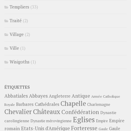
Templiers
(33)
Traité
(2)
Village
(2)
Ville
(1)
Wisigoths
(1)
ÉTIQUETTES
Abbayes
Antique
Abbatiales
Angleterre
Armée Catholique
Chapelle
Barbares
Cathédrales
Charlemagne
Royale
Châteaux
Chevalier
Confédération
Dynastie
Eglises
Empire
carolingienne
Dynastie mérovingienne
Empire
Forteresse
romain
Etats-Unis d'Amérique
Gaule
Gaule