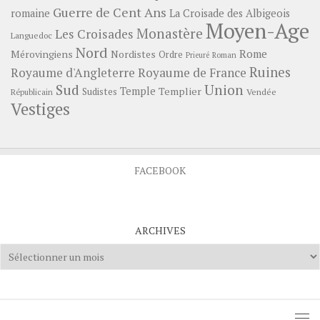
Guerre de Cent Ans
romaine
La Croisade des Albigeois
Moyen-Age
Monastère
Les Croisades
Languedoc
Nord
Rome
Mérovingiens
Nordistes
Ordre
Prieuré
Roman
Ruines
Royaume d'Angleterre
Royaume de France
Sud
Union
Temple
Templier
Sudistes
Vendée
Républicain
Vestiges
FACEBOOK
ARCHIVES
Archives