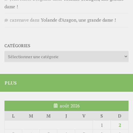
dame !
cazenave
dans
Yolande d’Aragon, une grande dame !
CATÉGORIES
Catégories
PLUS
août 2026
L
M
M
J
V
S
D
1
2