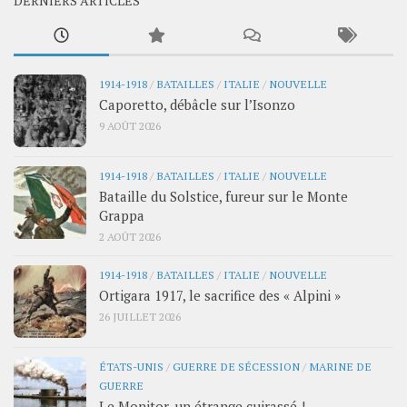
DERNIERS ARTICLES
1914-1918
/
BATAILLES
/
ITALIE
/
NOUVELLE
Caporetto, débâcle sur l’Isonzo
9 AOÛT 2026
1914-1918
/
BATAILLES
/
ITALIE
/
NOUVELLE
Bataille du Solstice, fureur sur le Monte
Grappa
2 AOÛT 2026
1914-1918
/
BATAILLES
/
ITALIE
/
NOUVELLE
Ortigara 1917, le sacrifice des « Alpini »
26 JUILLET 2026
ÉTATS-UNIS
/
GUERRE DE SÉCESSION
/
MARINE DE
GUERRE
Le Monitor, un étrange cuirassé !