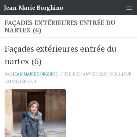
Jean-Marie Borghino
Skip to content
FAÇADES EXTÉRIEURES ENTRÉE DU
NARTEX (6)
Façades extérieures entrée du
nartex (6)
PAR
JEAN MARIE BORGHINO
· PUBLIÉ
20 JANVIER 2020
· MIS À JOUR
20 JANVIER 2020