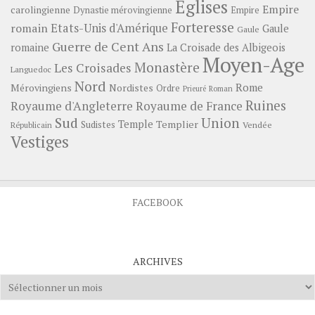
Eglises
Empire
carolingienne
Dynastie mérovingienne
Empire
Forteresse
romain
Etats-Unis d'Amérique
Gaule
Gaule
Guerre de Cent Ans
romaine
La Croisade des Albigeois
Moyen-Age
Monastère
Les Croisades
Languedoc
Nord
Rome
Mérovingiens
Nordistes
Ordre
Prieuré
Roman
Ruines
Royaume d'Angleterre
Royaume de France
Sud
Union
Temple
Templier
Sudistes
Vendée
Républicain
Vestiges
FACEBOOK
ARCHIVES
Archives