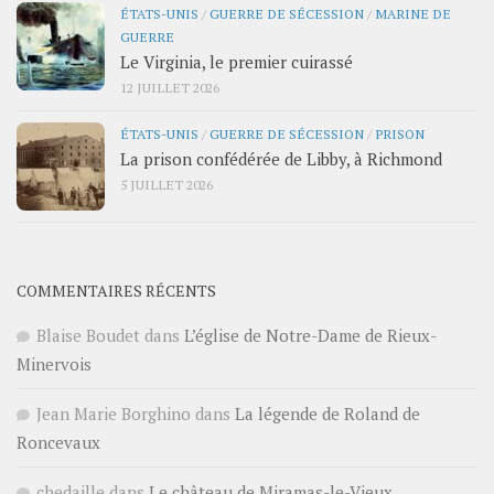
ÉTATS-UNIS
/
GUERRE DE SÉCESSION
/
MARINE DE
GUERRE
Le Virginia, le premier cuirassé
12 JUILLET 2026
ÉTATS-UNIS
/
GUERRE DE SÉCESSION
/
PRISON
La prison confédérée de Libby, à Richmond
5 JUILLET 2026
COMMENTAIRES RÉCENTS
Blaise Boudet
dans
L’église de Notre-Dame de Rieux-
Minervois
Jean Marie Borghino
dans
La légende de Roland de
Roncevaux
chedaille
dans
Le château de Miramas-le-Vieux