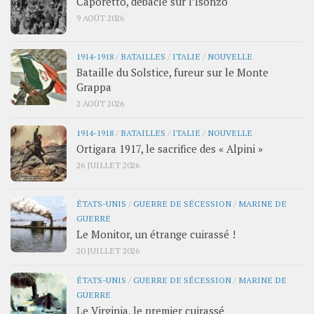
Caporetto, débâcle sur l’Isonzo
9 AOÛT 2026
1914-1918
/
BATAILLES
/
ITALIE
/
NOUVELLE
Bataille du Solstice, fureur sur le Monte
Grappa
2 AOÛT 2026
1914-1918
/
BATAILLES
/
ITALIE
/
NOUVELLE
Ortigara 1917, le sacrifice des « Alpini »
26 JUILLET 2026
ÉTATS-UNIS
/
GUERRE DE SÉCESSION
/
MARINE DE
GUERRE
Le Monitor, un étrange cuirassé !
20 JUILLET 2026
ÉTATS-UNIS
/
GUERRE DE SÉCESSION
/
MARINE DE
GUERRE
Le Virginia, le premier cuirassé