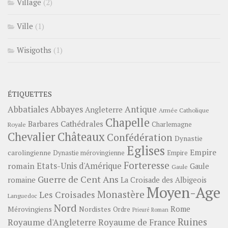
Village
(2)
Ville
(1)
Wisigoths
(1)
ÉTIQUETTES
Abbayes
Antique
Abbatiales
Angleterre
Armée Catholique
Chapelle
Barbares
Cathédrales
Charlemagne
Royale
Châteaux
Chevalier
Confédération
Dynastie
Eglises
Empire
carolingienne
Dynastie mérovingienne
Empire
Forteresse
romain
Etats-Unis d'Amérique
Gaule
Gaule
Guerre de Cent Ans
romaine
La Croisade des Albigeois
Moyen-Age
Monastère
Les Croisades
Languedoc
Nord
Rome
Mérovingiens
Nordistes
Ordre
Prieuré
Roman
Ruines
Royaume d'Angleterre
Royaume de France