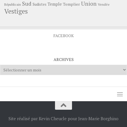
Sud
Union
Temple
Templier
Sudistes
Vendée
Républicain
Vestiges
FACEBOOK
ARCHIVES
Archives
Site réalisé par Kevin Cheucle pour Jean-Marie Borghino