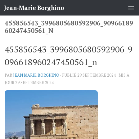
Jean-Marie Borghino
Skip to content
455856543_3996805680592906_90966189
60247450561_N
455856543_3996805680592906_9
096618960247450561_n
PAR
JEAN MARIE BORGHINO
· PUBLIÉ
29 SEPTEMBRE 2024
· MIS À
JOUR
29 SEPTEMBRE 2024