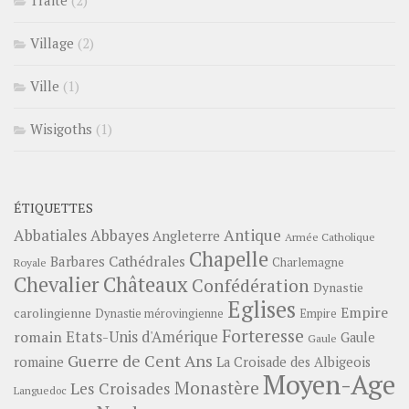
Village
(2)
Ville
(1)
Wisigoths
(1)
ÉTIQUETTES
Abbayes
Antique
Abbatiales
Angleterre
Armée Catholique
Chapelle
Barbares
Cathédrales
Charlemagne
Royale
Châteaux
Chevalier
Confédération
Dynastie
Eglises
Empire
carolingienne
Dynastie mérovingienne
Empire
Forteresse
romain
Etats-Unis d'Amérique
Gaule
Gaule
Guerre de Cent Ans
romaine
La Croisade des Albigeois
Moyen-Age
Monastère
Les Croisades
Languedoc