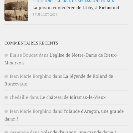
ÉTATS-UNIS
/
GUERRE DE SÉCESSION
/
PRISON
La prison confédérée de Libby, à Richmond
5 JUILLET 2026
COMMENTAIRES RÉCENTS
Blaise Boudet
dans
L’église de Notre-Dame de Rieux-
Minervois
Jean Marie Borghino
dans
La légende de Roland de
Roncevaux
chedaille
dans
Le château de Miramas-le-Vieux
Jean Marie Borghino
dans
Yolande d’Aragon, une grande
dame !
cazenave
dans
Yolande d’Aragon, une grande dame !