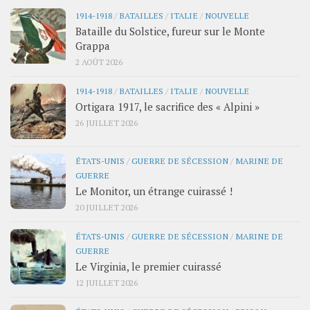
1914-1918
/
BATAILLES
/
ITALIE
/
NOUVELLE
Bataille du Solstice, fureur sur le Monte
Grappa
2 AOÛT 2026
1914-1918
/
BATAILLES
/
ITALIE
/
NOUVELLE
Ortigara 1917, le sacrifice des « Alpini »
26 JUILLET 2026
ÉTATS-UNIS
/
GUERRE DE SÉCESSION
/
MARINE DE
GUERRE
Le Monitor, un étrange cuirassé !
20 JUILLET 2026
ÉTATS-UNIS
/
GUERRE DE SÉCESSION
/
MARINE DE
GUERRE
Le Virginia, le premier cuirassé
12 JUILLET 2026