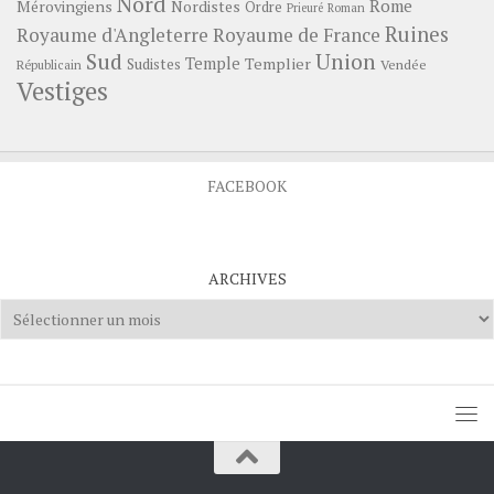
Nord
Rome
Mérovingiens
Nordistes
Ordre
Prieuré
Roman
Ruines
Royaume d'Angleterre
Royaume de France
Sud
Union
Temple
Templier
Sudistes
Vendée
Républicain
Vestiges
FACEBOOK
ARCHIVES
Archives