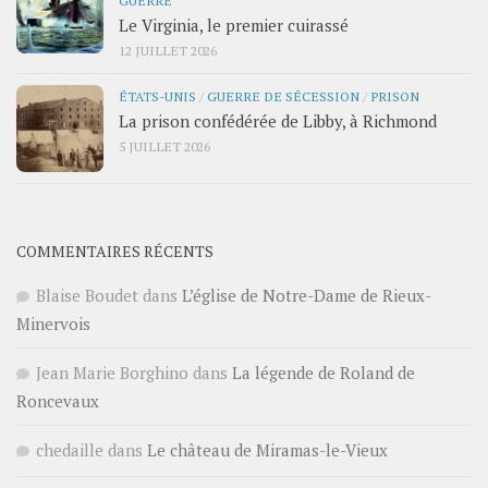
Le Virginia, le premier cuirassé
12 JUILLET 2026
ÉTATS-UNIS
/
GUERRE DE SÉCESSION
/
PRISON
La prison confédérée de Libby, à Richmond
5 JUILLET 2026
COMMENTAIRES RÉCENTS
Blaise Boudet
dans
L’église de Notre-Dame de Rieux-
Minervois
Jean Marie Borghino
dans
La légende de Roland de
Roncevaux
chedaille
dans
Le château de Miramas-le-Vieux