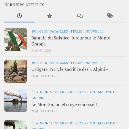
DERNIERS ARTICLES
1914-1918
/
BATAILLES
/
ITALIE
/
NOUVELLE
Bataille du Solstice, fureur sur le Monte
Grappa
2 AOÛT 2026
1914-1918
/
BATAILLES
/
ITALIE
/
NOUVELLE
Ortigara 1917, le sacrifice des « Alpini »
26 JUILLET 2026
ÉTATS-UNIS
/
GUERRE DE SÉCESSION
/
MARINE DE
GUERRE
Le Monitor, un étrange cuirassé !
20 JUILLET 2026
ÉTATS-UNIS
/
GUERRE DE SÉCESSION
/
MARINE DE
GUERRE