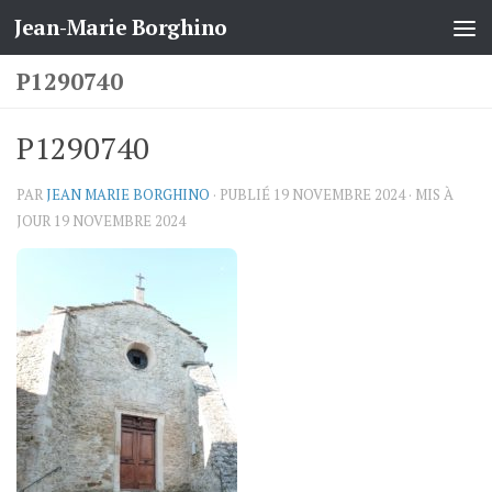
Jean-Marie Borghino
Skip to content
P1290740
P1290740
PAR
JEAN MARIE BORGHINO
· PUBLIÉ
19 NOVEMBRE 2024
· MIS À
JOUR
19 NOVEMBRE 2024