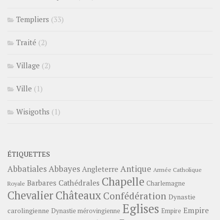
Templiers
(33)
Traité
(2)
Village
(2)
Ville
(1)
Wisigoths
(1)
ÉTIQUETTES
Abbayes
Antique
Abbatiales
Angleterre
Armée Catholique
Chapelle
Barbares
Cathédrales
Charlemagne
Royale
Châteaux
Chevalier
Confédération
Dynastie
Eglises
Empire
carolingienne
Dynastie mérovingienne
Empire