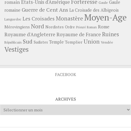
Forteresse
romain
Etats-Unis d'Amérique
Gaule
Gaule
Guerre de Cent Ans
romaine
La Croisade des Albigeois
Moyen-Age
Monastère
Les Croisades
Languedoc
Nord
Rome
Mérovingiens
Nordistes
Ordre
Prieuré
Roman
Ruines
Royaume d'Angleterre
Royaume de France
Sud
Union
Temple
Templier
Sudistes
Vendée
Républicain
Vestiges
FACEBOOK
ARCHIVES
Archives