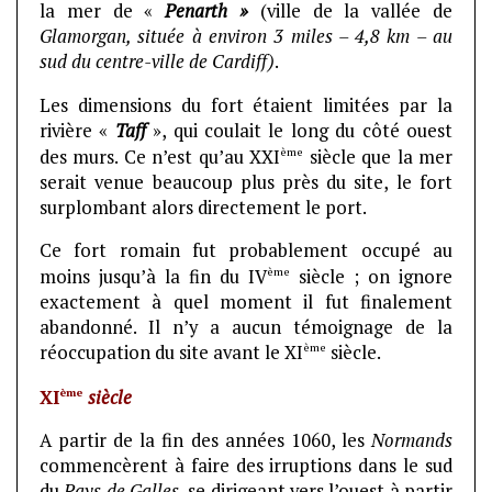
la mer de «
Penarth »
(ville de la vallée de
Glamorgan, située à environ 3 miles – 4,8 km – au
sud du centre-ville de Cardiff)
.
Les dimensions du fort étaient limitées par la
rivière «
Taff
», qui coulait le long du côté ouest
ème
des murs. Ce n’est qu’au XXI
siècle que la mer
serait venue beaucoup plus près du site, le fort
surplombant alors directement le port.
Ce fort romain fut probablement occupé au
ème
moins jusqu’à la fin du IV
siècle ; on ignore
exactement à quel moment il fut finalement
abandonné. Il n’y a aucun témoignage de la
ème
réoccupation du site avant le XI
siècle.
ème
XI
siècle
A partir de la fin des années 1060, les
Normands
commencèrent à faire des irruptions dans le sud
du
Pays de Galles
, se dirigeant vers l’ouest à partir