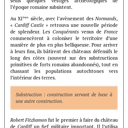
seuls quelques vestiges archéologiques de
l’époque romaine subsistent.
ème
Au XI
siècle, avec l’avènement des
Normands
,
«
Cardiff Castle »
retrouva une nouvelle période
de splendeur. Les
Conquérants
venus de
France
commencèrent à coloniser le territoire d’une
manière de plus en plus belliqueuse. Pour arriver
à leurs fins, ils bâtirent des châteaux défensifs le
long des côtes (souvent sur des substructions
primitives de forts romains abandonnés), tout en
chassant les populations autochtones vers
l’intérieur des terres.
Substruction : construction servant de base à
une autre construction.
Robert Fitzhamon
fut le premier à faire du château
de
Cardiff
un fief militaire important. Il l’utilisa