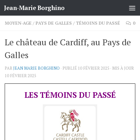
Jean-Marie Borghino
Skip to content
MOYEN-AGE
/
PAYS DE GALLES
/
TÉMOINS DU PASSÉ
0
Le château de Cardiff, au Pays de
Galles
PAR
JEAN MARIE BORGHINO
· PUBLIÉ
10 FÉVRIER 2025
· MIS À JOUR
10 FÉVRIER 2025
LES TÉMOINS DU PASSÉ