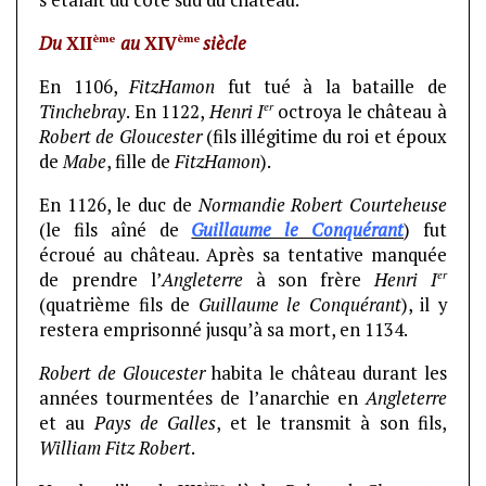
ème
ème
Du
XII
au
XIV
siècle
En 1106,
FitzHamon
fut tué à la bataille de
er
Tinchebray
. En 1122,
Henri I
octroya le château à
Robert de Gloucester
(fils illégitime du roi et époux
de
Mabe
, fille de
FitzHamon
).
En 1126, le duc de
Normandie
Robert Courteheuse
(le fils aîné de
Guillaume le Conquérant
) fut
écroué au château. Après sa tentative manquée
er
de prendre l’
Angleterre
à son frère
Henri I
(quatrième fils de
Guillaume le Conquérant
), il y
restera emprisonné jusqu’à sa mort, en 1134.
Robert de Gloucester
habita le château durant les
années tourmentées de l’anarchie en
Angleterre
et au
Pays de Galles
, et le transmit à son fils,
William Fitz Robert
.