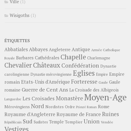
Ville
(1)
Wisigoths
(1)
ÉTIQUETTES
Abbayes
Antique
Abbatiales
Angleterre
Armée Catholique
Chapelle
Barbares
Cathédrales
Charlemagne
Royale
Châteaux
Chevalier
Confédération
Dynastie
Eglises
Empire
carolingienne
Dynastie mérovingienne
Empire
Forteresse
romain
Etats-Unis d'Amérique
Gaule
Gaule
Guerre de Cent Ans
romaine
La Croisade des Albigeois
Moyen-Age
Monastère
Les Croisades
Languedoc
Nord
Rome
Mérovingiens
Nordistes
Ordre
Prieuré
Roman
Ruines
Royaume d'Angleterre
Royaume de France
Sud
Union
Temple
Templier
Sudistes
Vendée
Républicain
Vestiges