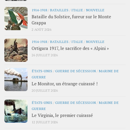
1914-1918
/
BATAILLES
/
ITALIE
/
NOUVELLE
Bataille du Solstice, fureur sur le Monte
Grappa
2 AOÛT 2026
1914-1918
/
BATAILLES
/
ITALIE
/
NOUVELLE
Ortigara 1917, le sacrifice des « Alpini »
26 JUILLET 2026
ÉTATS-UNIS
/
GUERRE DE SÉCESSION
/
MARINE DE
GUERRE
Le Monitor, un étrange cuirassé !
20 JUILLET 2026
ÉTATS-UNIS
/
GUERRE DE SÉCESSION
/
MARINE DE
GUERRE
Le Virginia, le premier cuirassé
12 JUILLET 2026