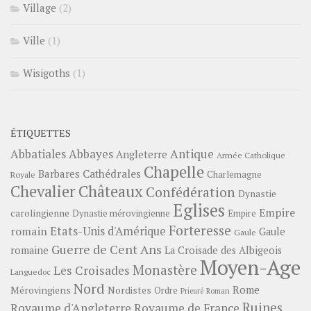
Village
(2)
Ville
(1)
Wisigoths
(1)
ÉTIQUETTES
Abbayes
Antique
Abbatiales
Angleterre
Armée Catholique
Chapelle
Barbares
Cathédrales
Charlemagne
Royale
Châteaux
Chevalier
Confédération
Dynastie
Eglises
Empire
carolingienne
Dynastie mérovingienne
Empire
Forteresse
romain
Etats-Unis d'Amérique
Gaule
Gaule
Guerre de Cent Ans
romaine
La Croisade des Albigeois
Moyen-Age
Monastère
Les Croisades
Languedoc
Nord
Rome
Mérovingiens
Nordistes
Ordre
Prieuré
Roman
Ruines
Royaume d'Angleterre
Royaume de France