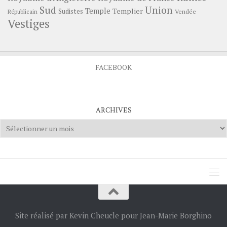
Sud
Union
Temple
Templier
Sudistes
Vendée
Républicain
Vestiges
FACEBOOK
ARCHIVES
Archives
Site réalisé par Kevin Cheucle pour Jean-Marie Borghino