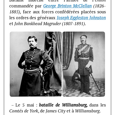
commandée par
George Brinton McClellan
(1826-
1885),
face aux forces confédérées placées sous
les ordres des généraux
Joseph Eggleston Johnston
et
John Bankhead Magruder (1807-1891).
– Le 5 mai :
bataille de Williamsburg,
dans les
Comtés de York
, de
James City
et à
Williamsburg
.