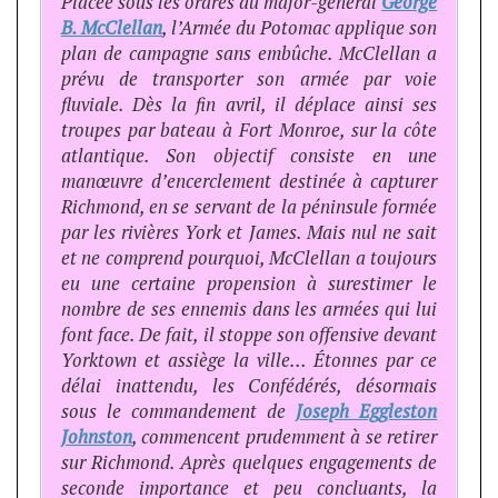
Placée sous les ordres du major-général
George
B. McClellan
, l’Armée du Potomac applique son
plan de campagne sans embûche. McClellan a
prévu de transporter son armée par voie
fluviale. Dès la fin avril, il déplace ainsi ses
troupes par bateau à Fort Monroe, sur la côte
atlantique. Son objectif consiste en une
manœuvre d’encerclement destinée à capturer
Richmond, en se servant de la péninsule formée
par les rivières York et James. Mais nul ne sait
et ne comprend pourquoi, McClellan a toujours
eu une certaine propension à surestimer le
nombre de ses ennemis dans les armées qui lui
font face. De fait, il stoppe son offensive devant
Yorktown et assiège la ville… Étonnes par ce
délai inattendu, les Confédérés, désormais
sous le commandement de
Joseph Eggleston
Johnston
, commencent prudemment à se retirer
sur Richmond. Après quelques engagements de
seconde importance et peu concluants, la