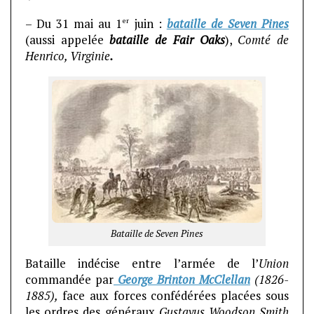
er
– Du 31 mai au 1
juin :
bataille de Seven Pines
(aussi appelée
bataille de Fair Oaks
),
Comté de
Henrico, Virginie
.
Bataille de Seven Pines
Bataille indécise entre l’armée de l’
Union
commandée par
George Brinton McClellan
(1826-
1885),
face aux forces confédérées placées sous
les ordres des généraux
Gustavus Woodson Smith