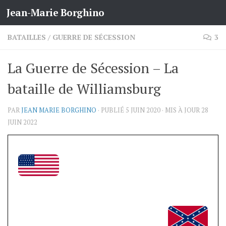
Jean-Marie Borghino
Skip to content
BATAILLES
/
GUERRE DE SÉCESSION
3
La Guerre de Sécession – La
bataille de Williamsburg
PAR
JEAN MARIE BORGHINO
· PUBLIÉ
5 JUIN 2020
· MIS À JOUR
28
JUIN 2022