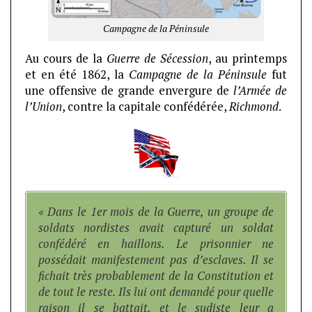
Campagne de la Péninsule
Au cours de la
Guerre de Sécession
, au printemps
et en été 1862, la
Campagne de la Péninsule
fut
une offensive de grande envergure de
l’Armée de
l’Union
, contre la capitale confédérée,
Richmond
.
« Dans le 1er mois de la Guerre, un groupe de
soldats nordistes avait capturé un soldat
confédéré en haillons. Le prisonnier ne
possédait manifestement pas d’esclaves. Il se
fichait très probablement de la Constitution et
de tout le reste. Ils lui ont demandé pour quelle
raison il se battait, et le sudiste leur a