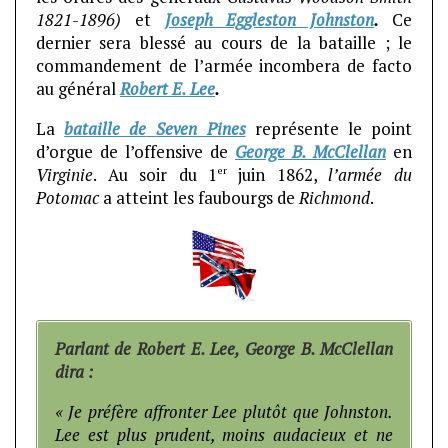
1821-1896)
et
Joseph Eggleston Johnston
.
Ce
dernier sera blessé au cours de la bataille ; le
commandement de l’armée incombera de facto
au général
Robert E. Lee
.
La
bataille de
Seven Pines
représente le point
d’orgue de l’offensive de
George B. McClellan
en
er
Virginie
. Au soir du 1
juin 1862,
l’armée du
Potomac
a atteint les faubourgs de
Richmond
.
Parlant de Robert E. Lee, George B. McClellan
dira :
« Je préfère affronter Lee plutôt que Johnston.
Lee est plus prudent, moins audacieux et ne