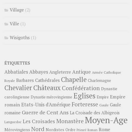
Village
(2)
Ville
(1)
Wisigoths
(1)
ÉTIQUETTES
Abbayes
Antique
Abbatiales
Angleterre
Armée Catholique
Chapelle
Barbares
Cathédrales
Charlemagne
Royale
Châteaux
Chevalier
Confédération
Dynastie
Eglises
Empire
carolingienne
Dynastie mérovingienne
Empire
Forteresse
romain
Etats-Unis d'Amérique
Gaule
Gaule
Guerre de Cent Ans
romaine
La Croisade des Albigeois
Moyen-Age
Monastère
Les Croisades
Languedoc
Nord
Rome
Mérovingiens
Nordistes
Ordre
Prieuré
Roman