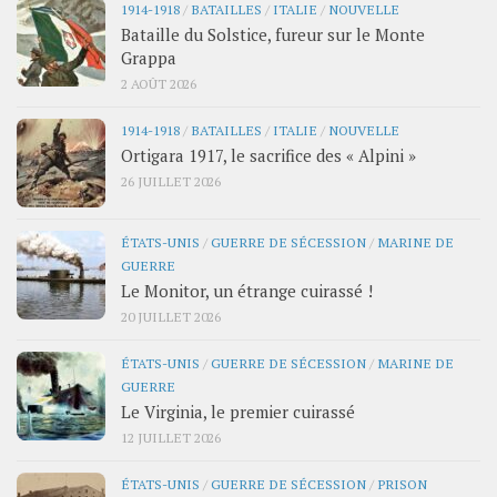
1914-1918
/
BATAILLES
/
ITALIE
/
NOUVELLE
Bataille du Solstice, fureur sur le Monte
Grappa
2 AOÛT 2026
1914-1918
/
BATAILLES
/
ITALIE
/
NOUVELLE
Ortigara 1917, le sacrifice des « Alpini »
26 JUILLET 2026
ÉTATS-UNIS
/
GUERRE DE SÉCESSION
/
MARINE DE
GUERRE
Le Monitor, un étrange cuirassé !
20 JUILLET 2026
ÉTATS-UNIS
/
GUERRE DE SÉCESSION
/
MARINE DE
GUERRE
Le Virginia, le premier cuirassé
12 JUILLET 2026
ÉTATS-UNIS
/
GUERRE DE SÉCESSION
/
PRISON