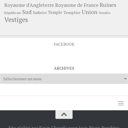
Ruines
Royaume d'Angleterre
Royaume de France
Sud
Union
Temple
Templier
Sudistes
Vendée
Républicain
Vestiges
FACEBOOK
ARCHIVES
Archives
Site réalisé par Kevin Cheucle pour Jean-Marie Borghino