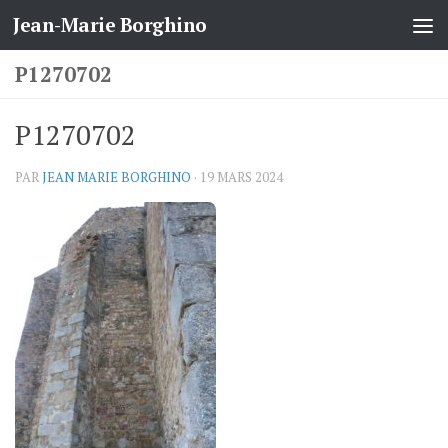
Jean-Marie Borghino
Skip to content
P1270702
P1270702
PAR
JEAN MARIE BORGHINO
·
19 MARS 2024