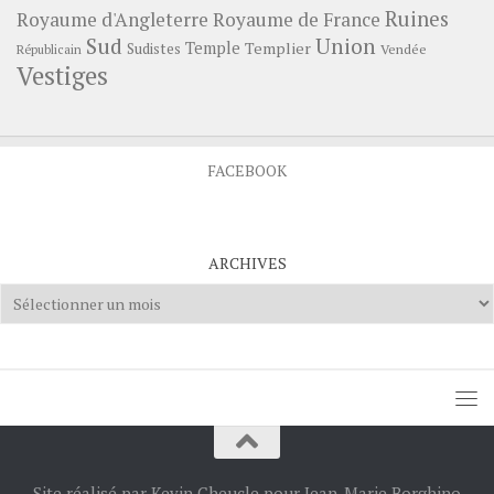
Ruines
Royaume d'Angleterre
Royaume de France
Sud
Union
Temple
Templier
Sudistes
Vendée
Républicain
Vestiges
FACEBOOK
ARCHIVES
Archives
Site réalisé par Kevin Cheucle pour Jean-Marie Borghino