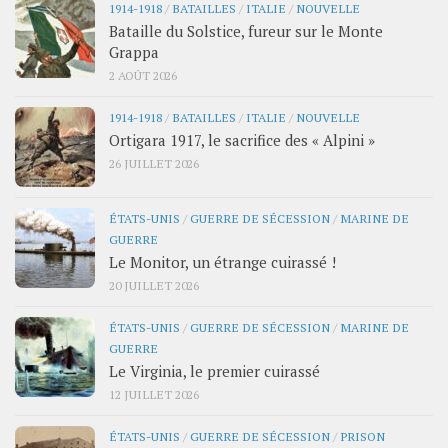
1914-1918
/
BATAILLES
/
ITALIE
/
NOUVELLE
Bataille du Solstice, fureur sur le Monte
Grappa
2 AOÛT 2026
1914-1918
/
BATAILLES
/
ITALIE
/
NOUVELLE
Ortigara 1917, le sacrifice des « Alpini »
26 JUILLET 2026
ÉTATS-UNIS
/
GUERRE DE SÉCESSION
/
MARINE DE
GUERRE
Le Monitor, un étrange cuirassé !
20 JUILLET 2026
ÉTATS-UNIS
/
GUERRE DE SÉCESSION
/
MARINE DE
GUERRE
Le Virginia, le premier cuirassé
12 JUILLET 2026
ÉTATS-UNIS
/
GUERRE DE SÉCESSION
/
PRISON