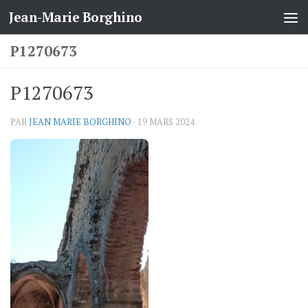
Jean-Marie Borghino
Skip to content
P1270673
P1270673
PAR
JEAN MARIE BORGHINO
·
19 MARS 2024