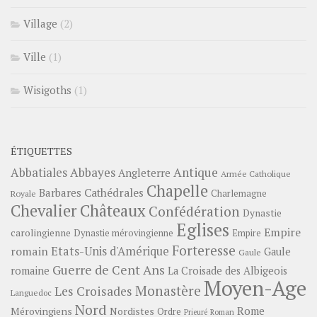
Village
(2)
Ville
(1)
Wisigoths
(1)
ÉTIQUETTES
Abbayes
Antique
Abbatiales
Angleterre
Armée Catholique
Chapelle
Barbares
Cathédrales
Charlemagne
Royale
Châteaux
Chevalier
Confédération
Dynastie
Eglises
Empire
carolingienne
Dynastie mérovingienne
Empire
Forteresse
romain
Etats-Unis d'Amérique
Gaule
Gaule
Guerre de Cent Ans
romaine
La Croisade des Albigeois
Moyen-Age
Monastère
Les Croisades
Languedoc
Nord
Rome
Mérovingiens
Nordistes
Ordre
Prieuré
Roman