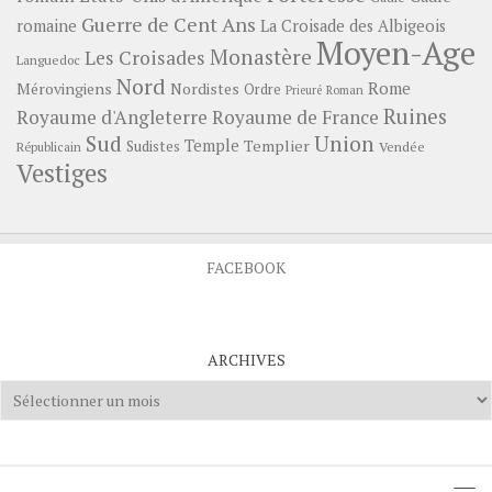
Guerre de Cent Ans
romaine
La Croisade des Albigeois
Moyen-Age
Monastère
Les Croisades
Languedoc
Nord
Rome
Mérovingiens
Nordistes
Ordre
Prieuré
Roman
Ruines
Royaume d'Angleterre
Royaume de France
Sud
Union
Temple
Templier
Sudistes
Vendée
Républicain
Vestiges
FACEBOOK
ARCHIVES
Archives