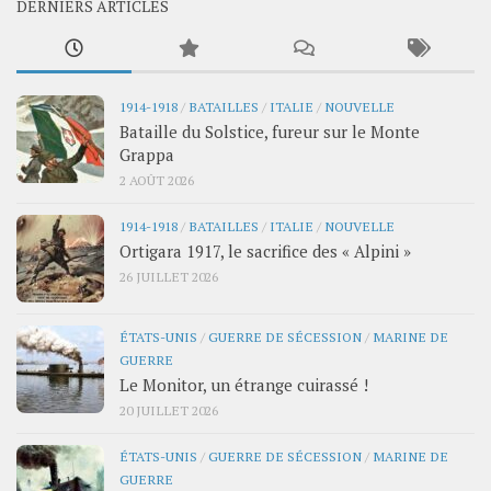
DERNIERS ARTICLES
1914-1918
/
BATAILLES
/
ITALIE
/
NOUVELLE
Bataille du Solstice, fureur sur le Monte
Grappa
2 AOÛT 2026
1914-1918
/
BATAILLES
/
ITALIE
/
NOUVELLE
Ortigara 1917, le sacrifice des « Alpini »
26 JUILLET 2026
ÉTATS-UNIS
/
GUERRE DE SÉCESSION
/
MARINE DE
GUERRE
Le Monitor, un étrange cuirassé !
20 JUILLET 2026
ÉTATS-UNIS
/
GUERRE DE SÉCESSION
/
MARINE DE
GUERRE