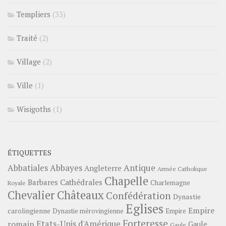
Templiers
(33)
Traité
(2)
Village
(2)
Ville
(1)
Wisigoths
(1)
ÉTIQUETTES
Abbayes
Antique
Abbatiales
Angleterre
Armée Catholique
Chapelle
Barbares
Cathédrales
Charlemagne
Royale
Châteaux
Chevalier
Confédération
Dynastie
Eglises
Empire
carolingienne
Dynastie mérovingienne
Empire
Forteresse
romain
Etats-Unis d'Amérique
Gaule
Gaule