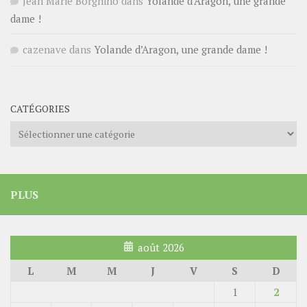
Jean Marie Borghino
dans
Yolande d’Aragon, une grande
dame !
cazenave
dans
Yolande d’Aragon, une grande dame !
CATÉGORIES
Catégories
PLUS
août 2026
L
M
M
J
V
S
D
1
2