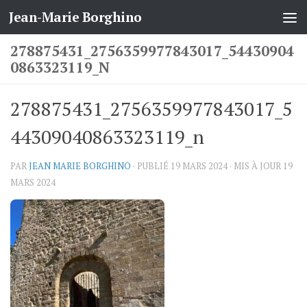
Jean-Marie Borghino
Skip to content
278875431_2756359977843017_54430904
0863323119_N
278875431_2756359977843017_5
44309040863323119_n
PAR
JEAN MARIE BORGHINO
· PUBLIÉ
19 MARS 2024
· MIS À JOUR
19
MARS 2024