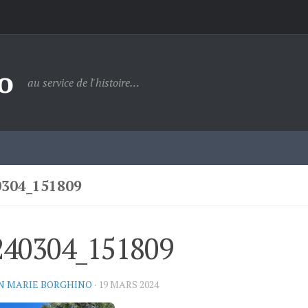
o
au service de l'histoire…
0304_151809
240304_151809
N MARIE BORGHINO
·
19 MARS 2024