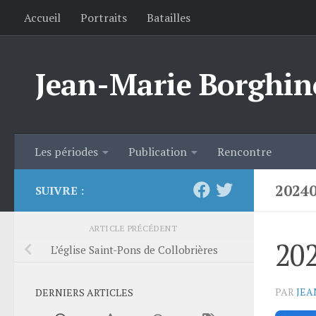
Accueil
Portraits
Batailles
Skip to content
Jean-Marie Borghin
Les périodes
Publication
Rencontre
2024
SUIVRE :
ARTICLE PRÉCÉDENT
20
L’église Saint-Pons de Collobrières
PAR
JEA
DERNIERS ARTICLES