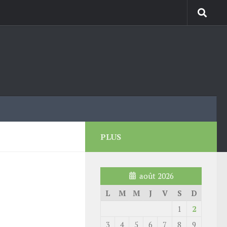
PLUS
août 2026
L
M
M
J
V
S
D
1
2
3
4
5
6
7
8
9