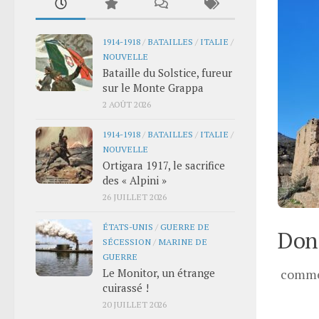
1914-1918
/
BATAILLES
/
ITALIE
/
NOUVELLE
Bataille du Solstice, fureur
sur le Monte Grappa
2 AOÛT 2026
1914-1918
/
BATAILLES
/
ITALIE
/
NOUVELLE
Ortigara 1917, le sacrifice
des « Alpini »
26 JUILLET 2026
ÉTATS-UNIS
/
GUERRE DE
Donn
SÉCESSION
/
MARINE DE
GUERRE
Le Monitor, un étrange
comme
cuirassé !
20 JUILLET 2026