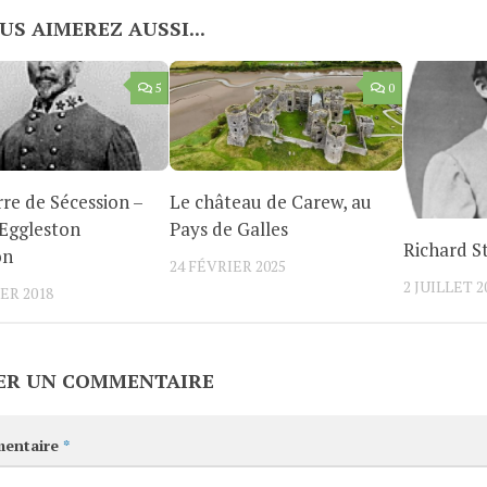
US AIMEREZ AUSSI...
5
0
re de Sécession –
Le château de Carew, au
Eggleston
Pays de Galles
Richard S
on
24 FÉVRIER 2025
2 JUILLET 2
ER 2018
ER UN COMMENTAIRE
entaire
*