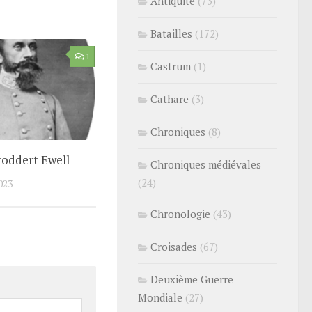
Antiquité
(73)
Batailles
(172)
1
Castrum
(1)
Cathare
(3)
Chroniques
(8)
toddert Ewell
Chroniques médiévales
(24)
023
Chronologie
(43)
Croisades
(67)
Deuxième Guerre
Mondiale
(27)