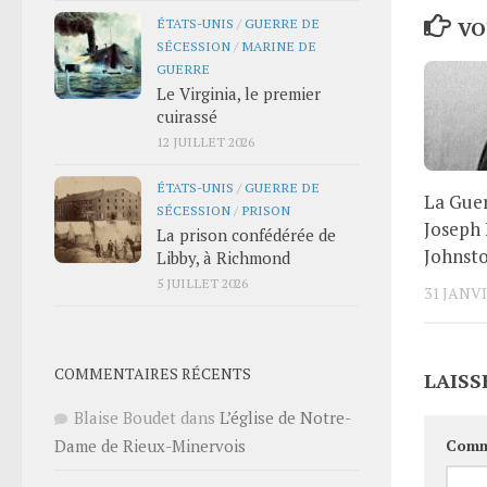
ÉTATS-UNIS
/
GUERRE DE
VO
SÉCESSION
/
MARINE DE
GUERRE
Le Virginia, le premier
cuirassé
12 JUILLET 2026
ÉTATS-UNIS
/
GUERRE DE
La Guer
SÉCESSION
/
PRISON
Joseph 
La prison confédérée de
Johnst
Libby, à Richmond
5 JUILLET 2026
31 JANVI
COMMENTAIRES RÉCENTS
LAISS
Blaise Boudet
dans
L’église de Notre-
Comm
Dame de Rieux-Minervois