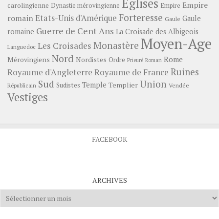
Eglises
Empire
carolingienne
Dynastie mérovingienne
Empire
Forteresse
romain
Etats-Unis d'Amérique
Gaule
Gaule
Guerre de Cent Ans
romaine
La Croisade des Albigeois
Moyen-Age
Monastère
Les Croisades
Languedoc
Nord
Rome
Mérovingiens
Nordistes
Ordre
Prieuré
Roman
Ruines
Royaume d'Angleterre
Royaume de France
Sud
Union
Temple
Templier
Sudistes
Vendée
Républicain
Vestiges
FACEBOOK
ARCHIVES
Archives