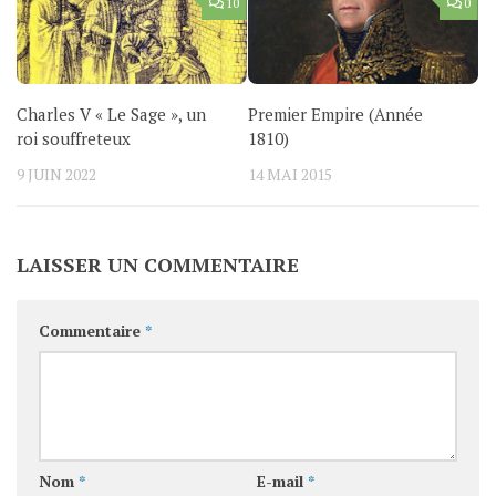
10
0
Charles V « Le Sage », un
Premier Empire (Année
roi souffreteux
1810)
9 JUIN 2022
14 MAI 2015
LAISSER UN COMMENTAIRE
Commentaire
*
Nom
*
E-mail
*