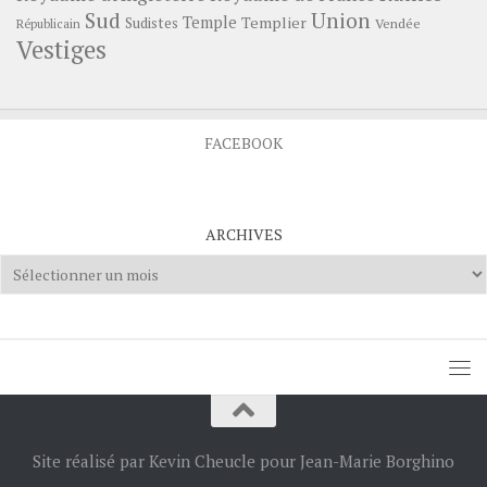
Sud
Union
Temple
Templier
Sudistes
Vendée
Républicain
Vestiges
FACEBOOK
ARCHIVES
Archives
Site réalisé par Kevin Cheucle pour Jean-Marie Borghino