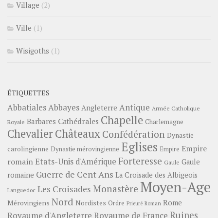
Village
(2)
Ville
(1)
Wisigoths
(1)
ÉTIQUETTES
Abbayes
Antique
Abbatiales
Angleterre
Armée Catholique
Chapelle
Barbares
Cathédrales
Charlemagne
Royale
Châteaux
Chevalier
Confédération
Dynastie
Eglises
Empire
carolingienne
Dynastie mérovingienne
Empire
Forteresse
romain
Etats-Unis d'Amérique
Gaule
Gaule
Guerre de Cent Ans
romaine
La Croisade des Albigeois
Moyen-Age
Monastère
Les Croisades
Languedoc
Nord
Rome
Mérovingiens
Nordistes
Ordre
Prieuré
Roman
Ruines
Royaume d'Angleterre
Royaume de France