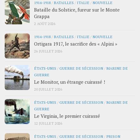
1914-1918
/
BATAILLES
/
ITALIE
/
NOUVELLE
Bataille du Solstice, fureur sur le Monte
Grappa
2 AOÛT 2026
1914-1918
/
BATAILLES
/
ITALIE
/
NOUVELLE
Ortigara 1917, le sacrifice des « Alpini »
26 JUILLET 2026
ÉTATS-UNIS
/
GUERRE DE SÉCESSION
/
MARINE DE
GUERRE
Le Monitor, un étrange cuirassé !
20 JUILLET 2026
ÉTATS-UNIS
/
GUERRE DE SÉCESSION
/
MARINE DE
GUERRE
Le Virginia, le premier cuirassé
12 JUILLET 2026
ÉTATS-UNIS
/
GUERRE DE SÉCESSION
/
PRISON