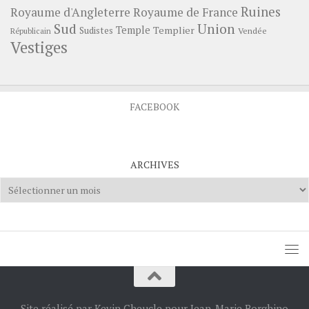
Ruines
Royaume d'Angleterre
Royaume de France
Sud
Union
Temple
Templier
Sudistes
Vendée
Républicain
Vestiges
FACEBOOK
ARCHIVES
Archives
Site réalisé par Kevin Cheucle pour Jean-Marie Borghino