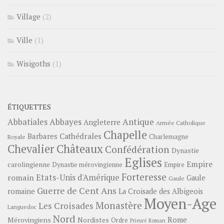
Village
(2)
Ville
(1)
Wisigoths
(1)
ÉTIQUETTES
Abbayes
Antique
Abbatiales
Angleterre
Armée Catholique
Chapelle
Barbares
Cathédrales
Charlemagne
Royale
Châteaux
Chevalier
Confédération
Dynastie
Eglises
Empire
carolingienne
Dynastie mérovingienne
Empire
Forteresse
romain
Etats-Unis d'Amérique
Gaule
Gaule
Guerre de Cent Ans
romaine
La Croisade des Albigeois
Moyen-Age
Monastère
Les Croisades
Languedoc
Nord
Rome
Mérovingiens
Nordistes
Ordre
Prieuré
Roman