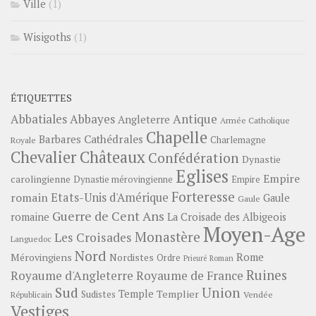
Ville
(1)
Wisigoths
(1)
ÉTIQUETTES
Abbayes
Antique
Abbatiales
Angleterre
Armée Catholique
Chapelle
Barbares
Cathédrales
Charlemagne
Royale
Châteaux
Chevalier
Confédération
Dynastie
Eglises
Empire
carolingienne
Dynastie mérovingienne
Empire
Forteresse
romain
Etats-Unis d'Amérique
Gaule
Gaule
Guerre de Cent Ans
romaine
La Croisade des Albigeois
Moyen-Age
Monastère
Les Croisades
Languedoc
Nord
Rome
Mérovingiens
Nordistes
Ordre
Prieuré
Roman
Ruines
Royaume d'Angleterre
Royaume de France
Sud
Union
Temple
Templier
Sudistes
Vendée
Républicain
Vestiges