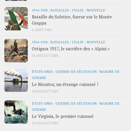
1914-1918
/
BATAILLES
/
ITALIE
/
NOUVELLE
Bataille du Solstice, fureur sur le Monte
Grappa
2 AOÛT 2026
1914-1918
/
BATAILLES
/
ITALIE
/
NOUVELLE
Ortigara 1917, le sacrifice des « Alpini »
26 JUILLET 2026
ÉTATS-UNIS
/
GUERRE DE SÉCESSION
/
MARINE DE
GUERRE
Le Monitor, un étrange cuirassé !
20 JUILLET 2026
ÉTATS-UNIS
/
GUERRE DE SÉCESSION
/
MARINE DE
GUERRE
Le Virginia, le premier cuirassé
12 JUILLET 2026