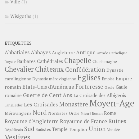
Ville
(1)
Wisigoths
(1)
ÉTIQUETTES
Abbayes
Antique
Abbatiales
Angleterre
Armée Catholique
Chapelle
Barbares
Cathédrales
Charlemagne
Royale
Châteaux
Chevalier
Confédération
Dynastie
Eglises
Empire
carolingienne
Dynastie mérovingienne
Empire
Forteresse
romain
Etats-Unis d'Amérique
Gaule
Gaule
Guerre de Cent Ans
romaine
La Croisade des Albigeois
Moyen-Age
Monastère
Les Croisades
Languedoc
Nord
Rome
Mérovingiens
Nordistes
Ordre
Prieuré
Roman
Ruines
Royaume d'Angleterre
Royaume de France
Sud
Union
Temple
Templier
Sudistes
Vendée
Républicain
Vestiges