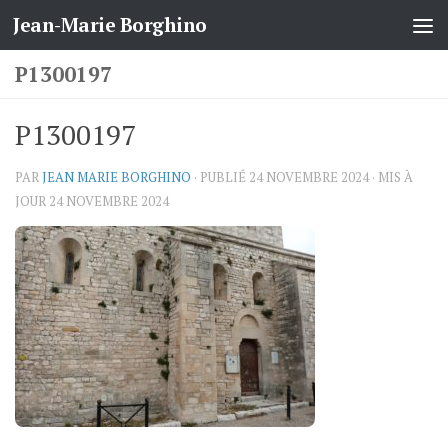
Jean-Marie Borghino
Skip to content
P1300197
P1300197
PAR
JEAN MARIE BORGHINO
· PUBLIÉ
24 NOVEMBRE 2024
· MIS À
JOUR
24 NOVEMBRE 2024