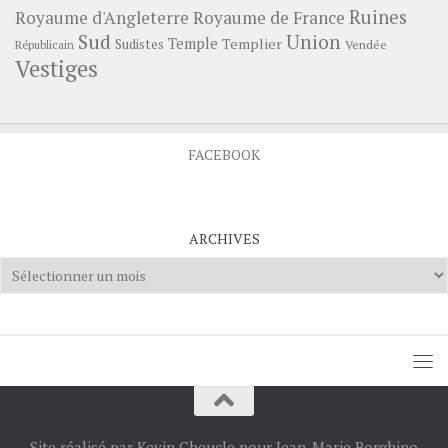
Ruines
Royaume d'Angleterre
Royaume de France
Sud
Union
Temple
Templier
Sudistes
Vendée
Républicain
Vestiges
FACEBOOK
ARCHIVES
Archives
Site réalisé par Kevin Cheucle pour Jean-Marie Borghino