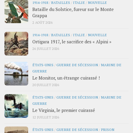
1914-1918
/
BATAILLES
/
ITALIE
/
NOUVELLE
Bataille du Solstice, fureur sur le Monte
Grappa
2 AOÛT 2026
1914-1918
/
BATAILLES
/
ITALIE
/
NOUVELLE
Ortigara 1917, le sacrifice des « Alpini »
26 JUILLET 2026
ÉTATS-UNIS
/
GUERRE DE SÉCESSION
/
MARINE DE
GUERRE
Le Monitor, un étrange cuirassé !
20 JUILLET 2026
ÉTATS-UNIS
/
GUERRE DE SÉCESSION
/
MARINE DE
GUERRE
Le Virginia, le premier cuirassé
12 JUILLET 2026
ÉTATS-UNIS
/
GUERRE DE SÉCESSION
/
PRISON