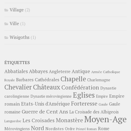
Village
(2)
Ville
(1)
Wisigoths
(1)
ÉTIQUETTES
Abbayes
Antique
Abbatiales
Angleterre
Armée Catholique
Chapelle
Barbares
Cathédrales
Charlemagne
Royale
Châteaux
Chevalier
Confédération
Dynastie
Eglises
Empire
carolingienne
Dynastie mérovingienne
Empire
Forteresse
romain
Etats-Unis d'Amérique
Gaule
Gaule
Guerre de Cent Ans
romaine
La Croisade des Albigeois
Moyen-Age
Monastère
Les Croisades
Languedoc
Nord
Rome
Mérovingiens
Nordistes
Ordre
Prieuré
Roman