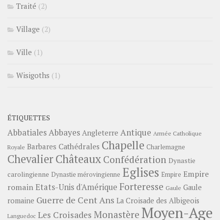
Traité
(2)
Village
(2)
Ville
(1)
Wisigoths
(1)
ÉTIQUETTES
Abbayes
Antique
Abbatiales
Angleterre
Armée Catholique
Chapelle
Barbares
Cathédrales
Charlemagne
Royale
Châteaux
Chevalier
Confédération
Dynastie
Eglises
Empire
carolingienne
Dynastie mérovingienne
Empire
Forteresse
romain
Etats-Unis d'Amérique
Gaule
Gaule
Guerre de Cent Ans
romaine
La Croisade des Albigeois
Moyen-Age
Monastère
Les Croisades
Languedoc