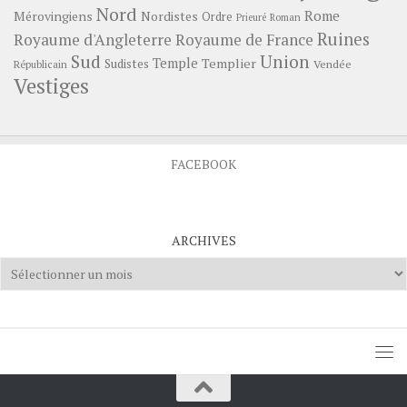
Nord
Rome
Mérovingiens
Nordistes
Ordre
Prieuré
Roman
Ruines
Royaume d'Angleterre
Royaume de France
Sud
Union
Temple
Templier
Sudistes
Vendée
Républicain
Vestiges
FACEBOOK
ARCHIVES
Archives