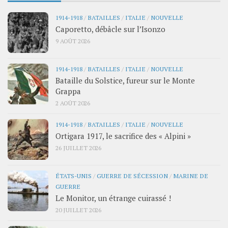
1914-1918
/
BATAILLES
/
ITALIE
/
NOUVELLE
Caporetto, débâcle sur l’Isonzo
9 AOÛT 2026
1914-1918
/
BATAILLES
/
ITALIE
/
NOUVELLE
Bataille du Solstice, fureur sur le Monte
Grappa
2 AOÛT 2026
1914-1918
/
BATAILLES
/
ITALIE
/
NOUVELLE
Ortigara 1917, le sacrifice des « Alpini »
26 JUILLET 2026
ÉTATS-UNIS
/
GUERRE DE SÉCESSION
/
MARINE DE
GUERRE
Le Monitor, un étrange cuirassé !
20 JUILLET 2026