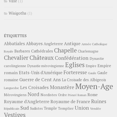
Ville
(1)
Wisigoths
(1)
ÉTIQUETTES
Abbayes
Antique
Abbatiales
Angleterre
Armée Catholique
Chapelle
Barbares
Cathédrales
Charlemagne
Royale
Châteaux
Chevalier
Confédération
Dynastie
Eglises
Empire
carolingienne
Dynastie mérovingienne
Empire
Forteresse
romain
Etats-Unis d'Amérique
Gaule
Gaule
Guerre de Cent Ans
romaine
La Croisade des Albigeois
Moyen-Age
Monastère
Les Croisades
Languedoc
Nord
Rome
Mérovingiens
Nordistes
Ordre
Prieuré
Roman
Ruines
Royaume d'Angleterre
Royaume de France
Sud
Union
Temple
Templier
Sudistes
Vendée
Républicain
Vestiges