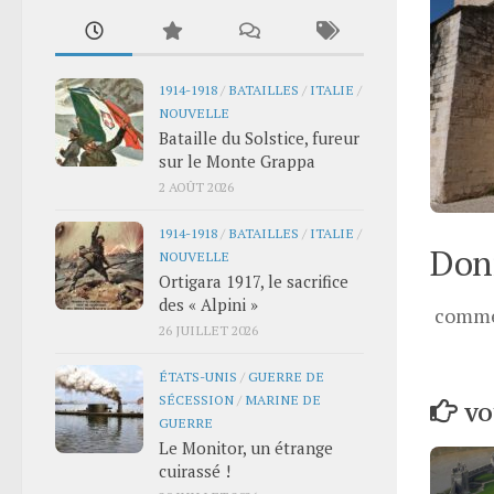
1914-1918
/
BATAILLES
/
ITALIE
/
NOUVELLE
Bataille du Solstice, fureur
sur le Monte Grappa
2 AOÛT 2026
1914-1918
/
BATAILLES
/
ITALIE
/
Donn
NOUVELLE
Ortigara 1917, le sacrifice
des « Alpini »
comme
26 JUILLET 2026
ÉTATS-UNIS
/
GUERRE DE
SÉCESSION
/
MARINE DE
VO
GUERRE
Le Monitor, un étrange
cuirassé !