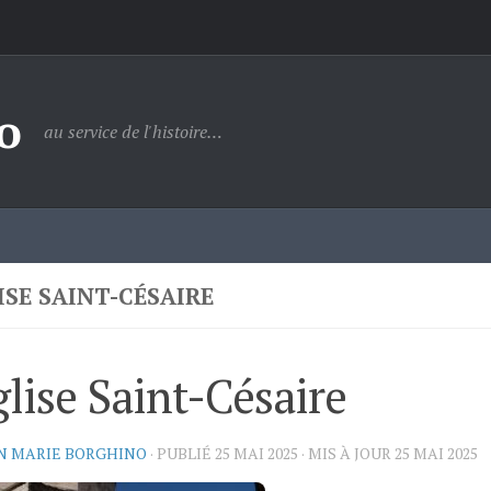
o
au service de l'histoire…
ISE SAINT-CÉSAIRE
glise Saint-Césaire
N MARIE BORGHINO
· PUBLIÉ
25 MAI 2025
· MIS À JOUR
25 MAI 2025