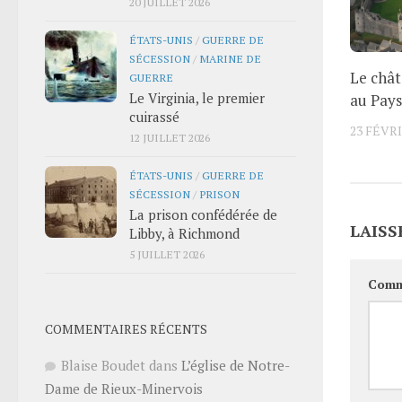
20 JUILLET 2026
ÉTATS-UNIS
/
GUERRE DE
SÉCESSION
/
MARINE DE
Le châ
GUERRE
Le Virginia, le premier
au Pays
cuirassé
23 FÉVRI
12 JUILLET 2026
ÉTATS-UNIS
/
GUERRE DE
SÉCESSION
/
PRISON
La prison confédérée de
LAISS
Libby, à Richmond
5 JUILLET 2026
Comm
COMMENTAIRES RÉCENTS
Blaise Boudet
dans
L’église de Notre-
Dame de Rieux-Minervois