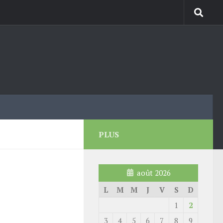
PLUS
août 2026
L
M
M
J
V
S
D
1
2
3
4
5
6
7
8
9