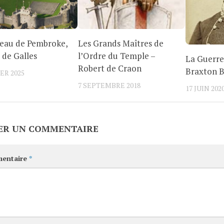
teau de Pembroke,
Les Grands Maîtres de
 de Galles
l’Ordre du Temple –
La Guerre
Robert de Craon
Braxton 
ER 2025
7 SEPTEMBRE 2018
17 JUIN 202
ER UN COMMENTAIRE
entaire
*