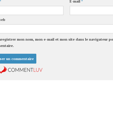
*
E-mail
*
web
nregistrer mon nom, mon e-mail et mon site dans le navigateur p
entaire.