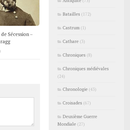
Antiquité
(73)
Batailles
(172)
Castrum
(1)
 de Sécession –
Bragg
Cathare
(3)
0
Chroniques
(8)
Chroniques médiévales
(24)
Chronologie
(43)
Croisades
(67)
Deuxième Guerre
Mondiale
(27)